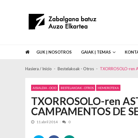
Skip to navigation
Skip to content
Asociación de Vecinos Zabalgana Bat
GUK | NOSOTROS
GAIAK | TEMAS
KONT
Hasiera / Inicio
Bestelakoak - Otros
TXORROSOLO-ren 
AISIALDIA - OCIO
BESTELAKOAK - OTROS
HEMEROTEKA
TXORROSOLO-ren AS
CAMPAMENTOS DE S
11 abril 2014
0