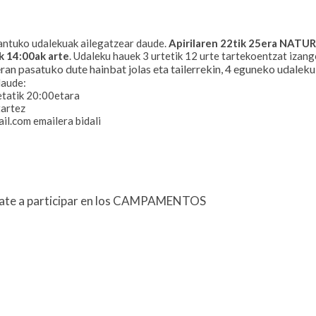
Santuko udalekuak ailegatzear daude.
Apirilaren 22tik 25era NATU
k 14:00ak arte
. Udaleku hauek 3 urtetik 12 urte tartekoentzat izan
an pasatuko dute hainbat jolas eta tailerrekin, 4 eguneko udaleku
daude:
etatik 20:00etara
tartez
il.com emailera bidali
ímate a participar en los CAMPAMENTOS