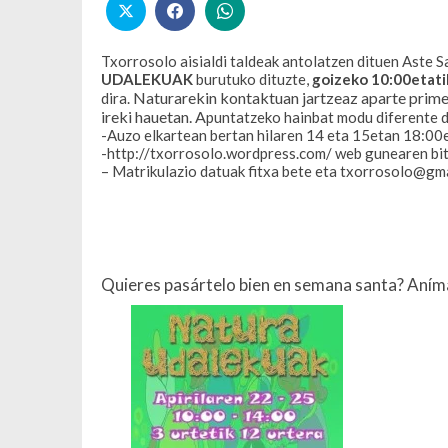
Txorrosolo aisialdi taldeak antolatzen dituen Aste 
UDALEKUAK
burutuko dituzte,
goizeko 10:00etati
Naturarekin kontaktuan jartzeaz aparte primer
dira.
ireki hauetan. A
puntatzeko hainbat modu diferente 
-Auzo elkartean bertan hilaren 14 eta 15etan 18:00
-http://txorrosolo.wordpress.com/ web gunearen bi
–
Matrikulazio datuak
fitxa bete eta txorrosolo@gma
Quieres pasártelo bien en semana santa? An