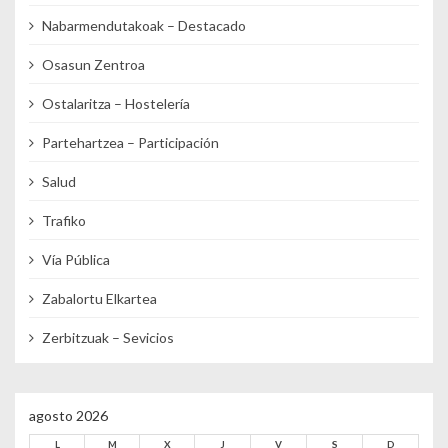
Nabarmendutakoak – Destacado
Osasun Zentroa
Ostalaritza – Hostelería
Partehartzea – Participación
Salud
Trafiko
Vía Pública
Zabalortu Elkartea
Zerbitzuak – Sevicios
agosto 2026
L
M
X
J
V
S
D