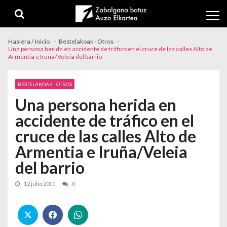
Skip to navigation
Skip to content
Hasiera / Inicio
Bestelakoak - Otros
Una persona herida en accidente de tráfico en el cruce de las calles Alto de
Armentia e Iruña/Veleia del barrio
BESTELAKOAK - OTROS
Una persona herida en
accidente de tráfico en el
cruce de las calles Alto de
Armentia e Iruña/Veleia
del barrio
12 julio 2011
0