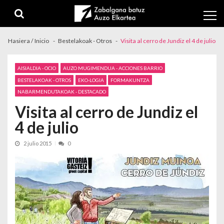
Skip to navigation
Skip to content
Hasiera / Inicio
Bestelakoak - Otros
Visita al cerro de Jundiz el 4 de julio
AISIALDIA - OCIO
AUZO MUGIMENDUA - ACCIONES BARRIO
BESTELAKOAK - OTROS
EKO-LOGIA
FORMAKUNTZA
NABARMENDUTAKOAK - DESTACADO
Visita al cerro de Jundiz el
4 de julio
2 julio 2015
0