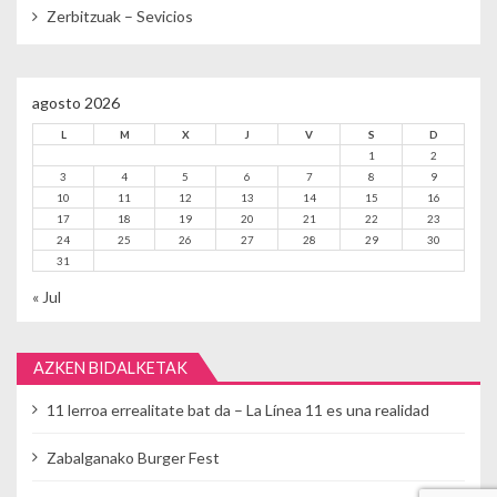
Zerbitzuak – Sevicios
agosto 2026
L
M
X
J
V
S
D
1
2
3
4
5
6
7
8
9
10
11
12
13
14
15
16
17
18
19
20
21
22
23
24
25
26
27
28
29
30
31
« Jul
AZKEN BIDALKETAK
11 lerroa errealitate bat da – La Línea 11 es una realidad
Zabalganako Burger Fest