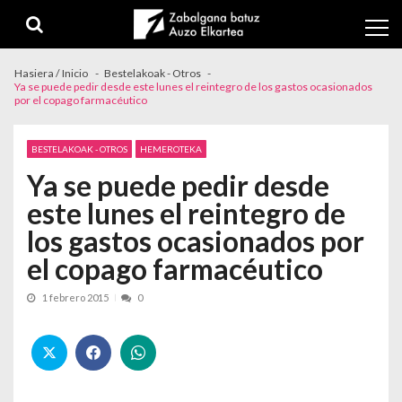
Skip to navigation
Skip to content
Hasiera / Inicio
Bestelakoak - Otros
Ya se puede pedir desde este lunes el reintegro de los gastos ocasionados
por el copago farmacéutico
BESTELAKOAK - OTROS
HEMEROTEKA
Ya se puede pedir desde
este lunes el reintegro de
los gastos ocasionados por
el copago farmacéutico
1 febrero 2015
0