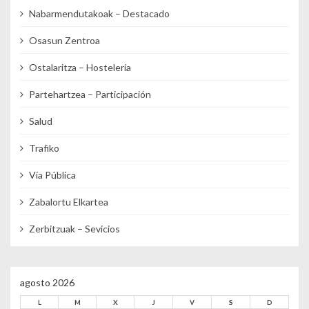
Nabarmendutakoak – Destacado
Osasun Zentroa
Ostalaritza – Hostelería
Partehartzea – Participación
Salud
Trafiko
Vía Pública
Zabalortu Elkartea
Zerbitzuak – Sevicios
agosto 2026
L
M
X
J
V
S
D