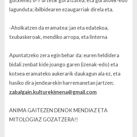
gutxienez 6-7 urtetik gora izatea, eta gurasoek-edo
lagunduta; ibilbidearen ezaugarriak direla eta.
-Aholkatzen da eramatea: jan eta edatekoa,
txubaskeroak, mendiko arropa, eta linterna
Apuntatzeko zera egin behar da: euren heldidera
bidali zenbat kide joango garen (izenak-edo) eta
kotxea eramateko aukerarik daukagun ala ez, eta
hasiko dira jendearekin harremanetan jartzen;
zabalgain.kulturekimena@gmail.com
ANIMA GAITEZEN DENOK MENDIAZ ETA
MITOLOGIAZ GOZATZERA!!