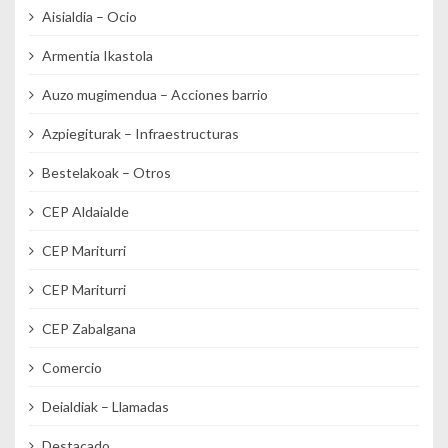
Aisialdia – Ocio
Armentia Ikastola
Auzo mugimendua – Acciones barrio
Azpiegiturak – Infraestructuras
Bestelakoak – Otros
CEP Aldaialde
CEP Mariturri
CEP Mariturri
CEP Zabalgana
Comercio
Deialdiak – Llamadas
Destacado