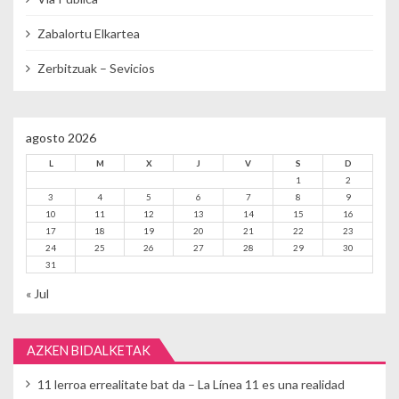
Zabalortu Elkartea
Zerbitzuak – Sevicios
agosto 2026
L
M
X
J
V
S
D
1
2
3
4
5
6
7
8
9
10
11
12
13
14
15
16
17
18
19
20
21
22
23
24
25
26
27
28
29
30
31
« Jul
AZKEN BIDALKETAK
11 lerroa errealitate bat da – La Línea 11 es una realidad