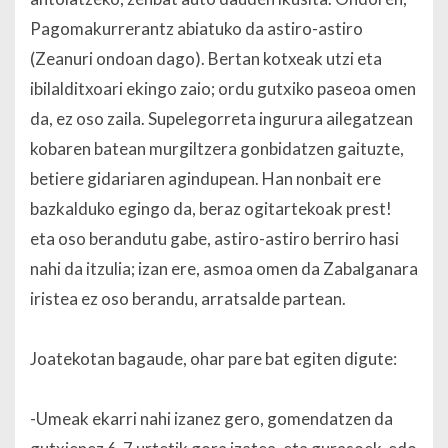
Pagomakurrerantz abiatuko da astiro-astiro
(Zeanuri ondoan dago). Bertan kotxeak utzi eta
ibilalditxoari ekingo zaio; ordu gutxiko paseoa omen
da, ez oso zaila. Supelegorreta ingurura ailegatzean
kobaren batean murgiltzera gonbidatzen gaituzte,
betiere gidariaren agindupean. Han nonbait ere
bazkalduko egingo da, beraz ogitartekoak prest!
eta oso berandutu gabe, astiro-astiro berriro hasi
nahi da itzulia; izan ere, asmoa omen da Zabalganara
iristea ez oso berandu, arratsalde partean.
Joatekotan bagaude, ohar pare bat egiten digute:
-Umeak ekarri nahi izanez gero, gomendatzen da