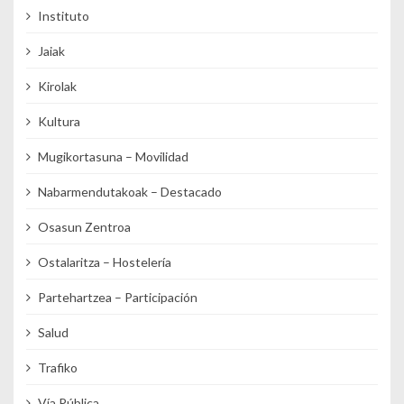
Instituto
Jaiak
Kirolak
Kultura
Mugikortasuna – Movilidad
Nabarmendutakoak – Destacado
Osasun Zentroa
Ostalaritza – Hostelería
Partehartzea – Participación
Salud
Trafiko
Vía Pública