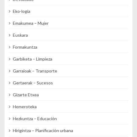
Eko-logia
Emakumea – Mujer
Euskara
Formakuntza
Garbiketa – Limpieza
Garraioak – Transporte
Gertaerak – Sucesos
Gizarte Etxea
Hemeroteka
Hezkuntza – Educación
Hirigintza – Planificación urbana