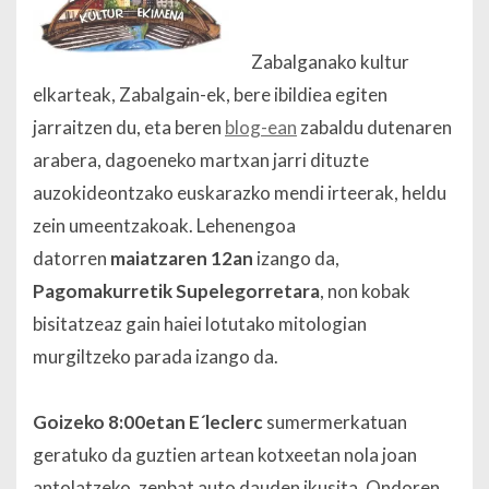
Zabalganako kultur
elkarteak, Zabalgain-ek, bere ibildiea egiten
jarraitzen du, eta beren
blog-ean
zabaldu dutenaren
arabera, dagoeneko martxan jarri dituzte
auzokideontzako euskarazko mendi irteerak, heldu
zein umeentzakoak. Lehenengoa
datorren
maiatzaren 12an
izango da,
Pagomakurretik Supelegorretara
, non kobak
bisitatzeaz gain haiei lotutako mitologian
murgiltzeko parada izango da.
Goizeko 8:00etan E´leclerc
sumermerkatuan
geratuko da guztien artean kotxeetan nola joan
antolatzeko, zenbat auto dauden ikusita. Ondoren,