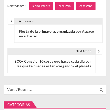
Related tags :
mendi irteera
Zabalgain
Zabalgana
Anteriores
Navegación de entradas
Fiesta de la primavera, organizada por Aspace
en el barrio
Next Article
ECO- Consejo: 10 cosas que haces cada día con
las que te puedes estar «cargando» el planeta
Buscar para:
CATEGORÍAS