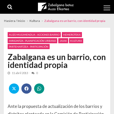
Skip to navigation
Skip to content
Hasiera / Inicio
Kultura
Zabalgana es un barrio, con identidad propia
AUZO MUGIMENDUA - ACCIONES BARRIO
HEMEROTEKA
HIRIGINTZA - PLANIFICACIÓN URBANA
JAIAK
KULTURA
PARTEHARTZEA - PARTICIPACIÓN
Zabalgana es un barrio, con
identidad propia
11 abril 2013
0
Ante la propuesta de actualización de los barrios y
distritos planteada en la Comisión de Participación