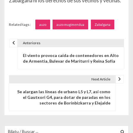
Zabalgana ni los derechos de sus vecinos y vecinas.
Related tags :
auzo
auzo mugimendua
Zabalgana
Anteriores
Navegación de entradas
El viento provoca caída de contenedores en Alto
de Armentia, Bulevar de Mariturri y Reina Sofía
Next Article
Se alargan las líneas de urbano L5 y L7, así como
el Gautxori G4, para dotar de paradas en los
sectores de Borinbizkarra y Elejalde
Buscar para: