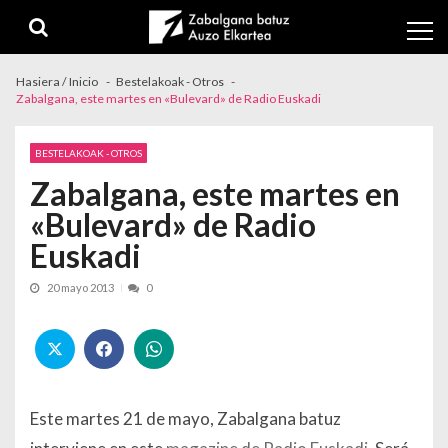
Skip to navigation
Skip to content
Hasiera / Inicio
Bestelakoak - Otros
Zabalgana, este martes en «Bulevard» de Radio Euskadi
BESTELAKOAK - OTROS
Zabalgana, este martes en
«Bulevard» de Radio
Euskadi
20 mayo 2013
0
Este martes 21 de mayo, Zabalgana batuz