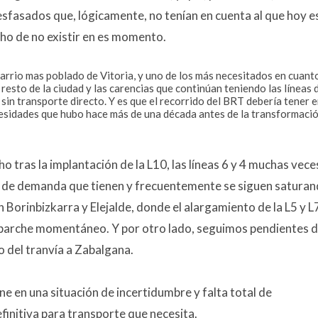
esfasados que, lógicamente, no tenían en cuenta al que hoy e
ho de no existir en es momento​.
arrio mas poblado de Vitoria, y uno de los más necesitados en cuant
 resto de la ciudad y las carencias que continúan teniendo las líneas 
sin transporte directo. Y es que el recorrido del BRT debería tener 
ecesidades que hubo hace más de una década antes de la transformaci
ras la implantación de la L10, las líneas 6 y 4 muchas vece
 de demanda que tienen y frecuentemente se siguen saturan
n Borinbizkarra y Elejalde, donde el alargamiento de la L5 y L
n parche momentáneo. Y por otro lado, seguimos pendientes d
o del tranvía a Zabalgana.
ne en una situación de incertidumbre y falta total de
efinitiva para transporte que necesita.