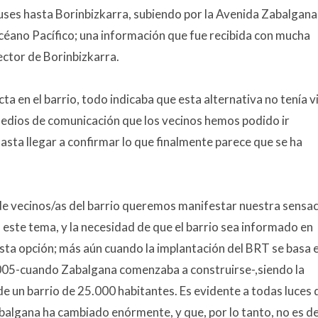
buses hasta Borinbizkarra, subiendo por la Avenida Zabalgana
céano Pacífico; una información que fue recibida con mucha
sector de Borinbizkarra.
ta en el barrio, todo indicaba que esta alternativa no tenía v
s medios de comunicación que los vecinos hemos podido ir
asta llegar a confirmar lo que finalmente parece que se ha
 de vecinos/as del barrio queremos manifestar nuestra sensa
n este tema, y la necesidad de que el barrio sea informado en
esta opción; más aún cuando la implantación del BRT se basa 
2005-cuando Zabalgana comenzaba a construirse-,siendo la
de un barrio de 25.000 habitantes. Es evidente a todas luces 
abalgana ha cambiado enórmente, y que, por lo tanto, no es d