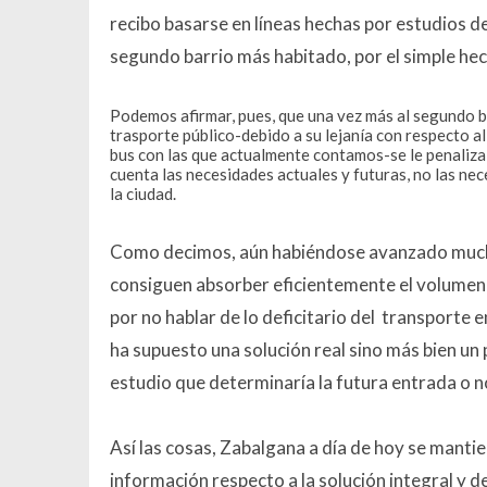
recibo basarse en líneas hechas por estudios d
segundo barrio más habitado, por el simple hec
Podemos afirmar, pues, que una vez más al segundo b
trasporte público-debido a su lejanía con respecto al
bus con las que actualmente contamos-se le penaliza 
cuenta las necesidades actuales y futuras, no las n
la ciudad.
Como decimos, aún habiéndose avanzado mucho t
consiguen absorber eficientemente el volumen
por no hablar de lo deficitario del transporte e
ha supuesto una solución real sino más bien u
estudio que determinaría la futura entrada o n
Así las cosas, Zabalgana a día de hoy se mantie
información respecto a la solución integral y d