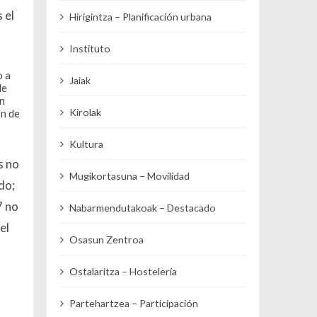
s el
Hirigintza – Planificación urbana
Instituto
o a
Jaiak
de
en
Kirolak
ón de
Kultura
s no
Mugikortasuna – Movilidad
do;
7 no
Nabarmendutakoak – Destacado
el
Osasun Zentroa
Ostalaritza – Hostelería
Partehartzea – Participación