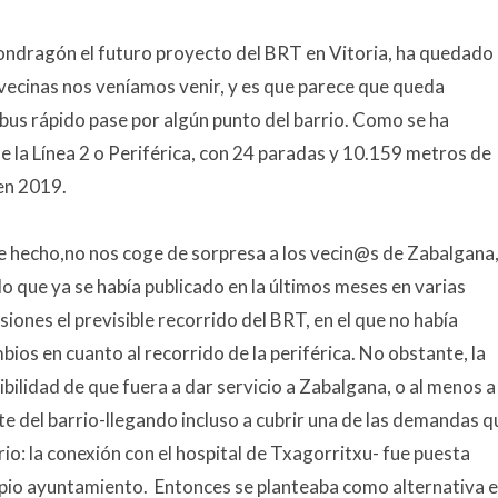
ondragón el futuro proyecto del BRT en Vitoria, ha quedado
vecinas nos veníamos venir, y es que parece que queda
 bus rápido pase por algún punto del barrio. Como se ha
e la Línea 2 o Periférica, con 24 paradas y 10.159 metros de
en 2019.
e hecho,no nos coge de sorpresa a los vecin@s de Zabalgana
o que ya se había publicado en la últimos meses en varias
siones el previsible recorrido del BRT, en el que no había
bios en cuanto al recorrido de la periférica. No obstante, la
ibilidad de que fuera a dar servicio a Zabalgana, o al menos a
te del barrio-llegando incluso a cubrir una de las demandas q
o: la conexión con el hospital de Txagorritxu- fue puesta
opio ayuntamiento. Entonces se planteaba como alternativa e