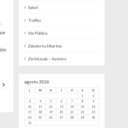
Salud
Trafiko
e
que
Vía Pública
Zabalortu Elkartea
ción
Zerbitzuak – Sevicios
agosto 2026
L
M
X
J
V
S
D
1
2
3
4
5
6
7
8
9
10
11
12
13
14
15
16
17
18
19
20
21
22
23
24
25
26
27
28
29
30
31