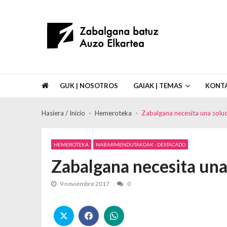
Skip to navigation
Skip to content
Asociación de Vecinos Zabalgana Bat
GUK | NOSOTROS
GAIAK | TEMAS
KONT
Hasiera / Inicio
Hemeroteka
Zabalgana necesita una soluc
HEMEROTEKA
NABARMENDUTAKOAK - DESTACADO
Zabalgana necesita una 
9 noviembre 2017
0