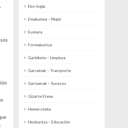
,
Eko-logia
Emakumea – Mujer
Euskara
isos
Formakuntza
Garbiketa – Limpieza
Garraioak – Transporte
ción
Gertaerak – Sucesos
Gizarte Etxea
en
Hemeroteka
que
Hezkuntza – Educación
e