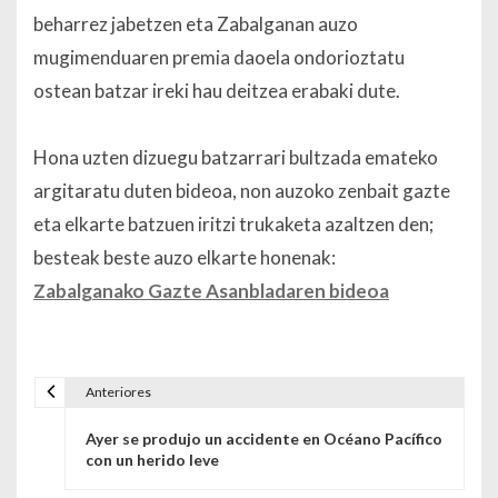
beharrez jabetzen eta Zabalganan auzo
mugimenduaren premia daoela ondorioztatu
ostean batzar ireki hau deitzea erabaki dute.
Hona uzten dizuegu batzarrari bultzada emateko
argitaratu duten bideoa, non auzoko zenbait gazte
eta elkarte batzuen iritzi trukaketa azaltzen den;
besteak beste auzo elkarte honenak:
Zabalganako Gazte Asanbladaren bideoa
Anteriores
Navegación de entradas
Ayer se produjo un accidente en Océano Pacífico
con un herido leve