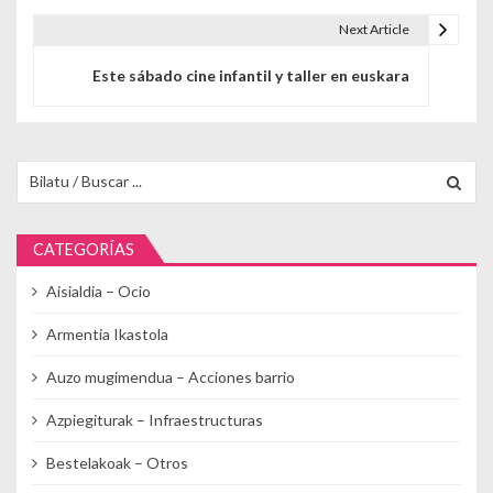
Next Article
Este sábado cine infantil y taller en euskara
Buscar para:
CATEGORÍAS
Aisialdia – Ocio
Armentia Ikastola
Auzo mugimendua – Acciones barrio
Azpiegiturak – Infraestructuras
Bestelakoak – Otros