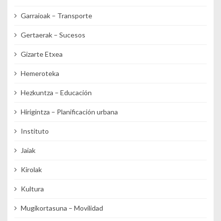
Garraioak – Transporte
Gertaerak – Sucesos
Gizarte Etxea
Hemeroteka
Hezkuntza – Educación
Hirigintza – Planificación urbana
Instituto
Jaiak
Kirolak
Kultura
Mugikortasuna – Movilidad