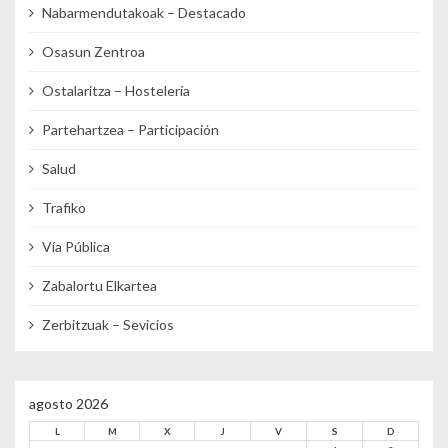
Nabarmendutakoak – Destacado
Osasun Zentroa
Ostalaritza – Hostelería
Partehartzea – Participación
Salud
Trafiko
Vía Pública
Zabalortu Elkartea
Zerbitzuak – Sevicios
agosto 2026
L
M
X
J
V
S
D