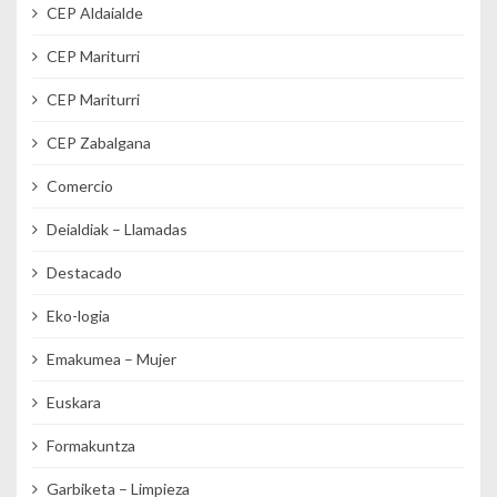
CEP Aldaialde
CEP Mariturri
CEP Mariturri
CEP Zabalgana
Comercio
Deialdiak – Llamadas
Destacado
Eko-logia
Emakumea – Mujer
Euskara
Formakuntza
Garbiketa – Limpieza