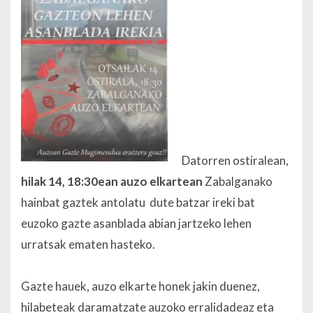
Datorren ostiralean,
hilak 14, 18:30ean auzo elkartean
Zabalganako
hainbat gaztek antolatu dute batzar ireki bat
euzoko gazte asanblada abian jartzeko lehen
urratsak ematen hasteko.
Gazte hauek, auzo elkarte honek jakin duenez,
hilabeteak daramatzate auzoko erralidadeaz eta