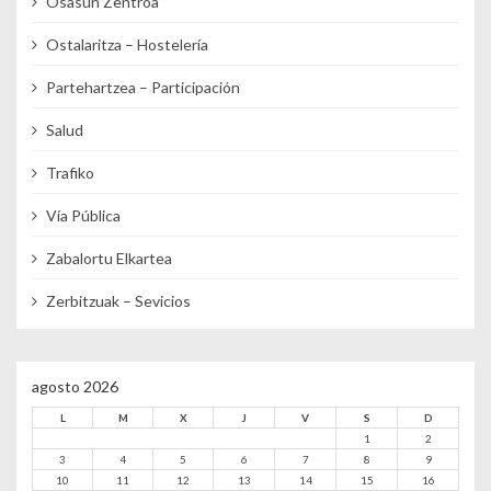
Osasun Zentroa
Ostalaritza – Hostelería
Partehartzea – Participación
Salud
Trafiko
Vía Pública
Zabalortu Elkartea
Zerbitzuak – Sevicios
agosto 2026
L
M
X
J
V
S
D
1
2
3
4
5
6
7
8
9
10
11
12
13
14
15
16