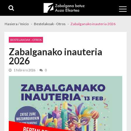
Skip to navigation
Skip to content
Hasiera / Inicio
Bestelakoak - Otros
Zabalganako inauteria 2026
BESTELAKOAK - OTROS
Zabalganako inauteria
2026
1 febrero 2026
0