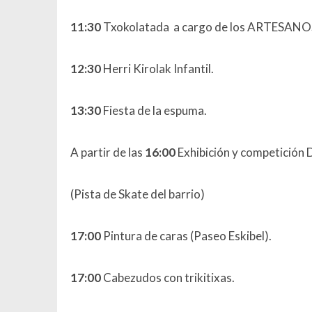
11:30
Txokolatada a cargo de los ARTESANO
12:30
Herri Kirolak Infantil.
13:30
Fiesta de la espuma.
A partir de las
16:00
Exhibición y competición
(Pista de Skate del barrio)
17:00
Pintura de caras (Paseo Eskibel).
17:00
Cabezudos con trikitixas.