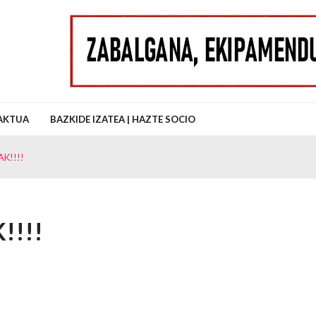
uz Auzo Elkartea
AKTUA
BAZKIDE IZATEA | HAZTE SOCIO
K!!!!
!!!!