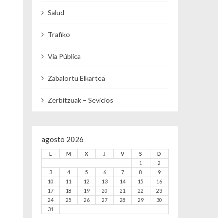
Salud
Trafiko
Vía Pública
Zabalortu Elkartea
Zerbitzuak – Sevicios
agosto 2026
L
M
X
J
V
S
D
1
2
3
4
5
6
7
8
9
10
11
12
13
14
15
16
17
18
19
20
21
22
23
24
25
26
27
28
29
30
31