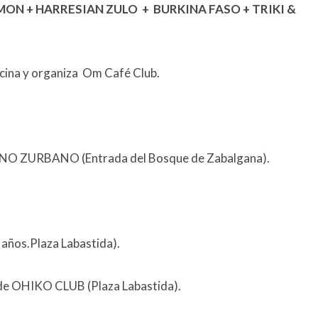
ON + HARRESIAN ZULO + BURKINA FASO + TRIKI &
ina y organiza
Om Café Club.
NINO ZURBANO (Entrada del Bosque de Zabalgana).
5 años.Plaza Labastida).
o de OHIKO CLUB (Plaza Labastida).