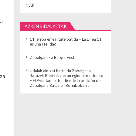
« Jul
 a
AZKEN BIDALKETAK
11 lerroa errealitate bat da – La Línea 11
es una realidad
Zabalganako Burger Fest
Udalak aintzat hartu du Zabalgana
iza
Batuzek Borinbizkarran egindako eskaera
– El Ayuntamiento atiende la petición de
Zabalgana Batuz en Borinbizkarra