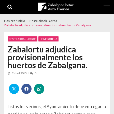
Skip to navigation
Skip to content
Hasiera / Inicio
Bestelakoak - Otros
Zabalortu adjudica provisionalmente los huertos de Zabalgana.
BESTELAKOAK - OTROS
HEMEROTEKA
Zabalortu adjudica
provisionalmente los
huertos de Zabalgana.
2 abril 2015
0
Listos los vecinos, el Ayuntamiento debe entregar la