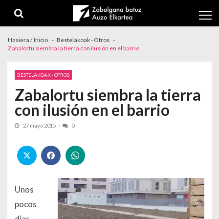
Skip to navigation
Skip to content
Hasiera / Inicio
Bestelakoak - Otros
Zabalortu siembra la tierra con ilusión en el barrio
BESTELAKOAK - OTROS
Zabalortu siembra la tierra
con ilusión en el barrio
27 mayo 2015
0
Unos
pocos
días