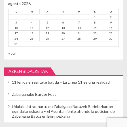
agosto 2026
L
M
X
J
V
S
D
1
2
3
4
5
6
7
8
9
10
11
12
13
14
15
16
17
18
19
20
21
22
23
24
25
26
27
28
29
30
31
« Jul
AZKEN BIDALKETAK
11 lerroa errealitate bat da – La Línea 11 es una realidad
Zabalganako Burger Fest
Udalak aintzat hartu du Zabalgana Batuzek Borinbizkarran
egindako eskaera – El Ayuntamiento atiende la petición de
Zabalgana Batuz en Borinbizkarra