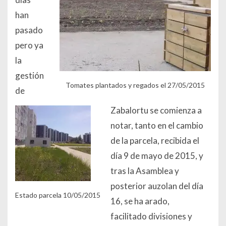
han
pasado
pero ya
la
gestión
Tomates plantados y regados el 27/05/2015
de
Zabalortu se comienza a
notar, tanto en el cambio
de la parcela, recibida el
día 9 de mayo de 2015, y
tras la Asamblea y
posterior auzolan del día
Estado parcela 10/05/2015
16, se ha arado,
facilitado divisiones y