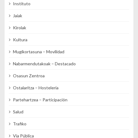
Instituto
Jaiak
Kirolak
Kultura
Mugikortasuna – Movilidad
Nabarmendutakoak – Destacado
Osasun Zentroa
Ostalaritza – Hostelería
Partehartzea – Participación
Salud
Trafiko
Vía Pública