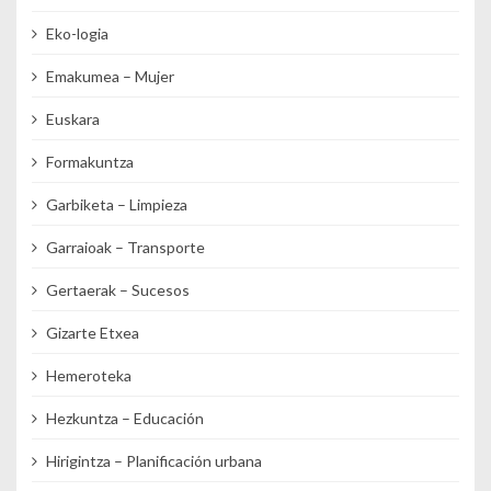
Eko-logia
Emakumea – Mujer
Euskara
Formakuntza
Garbiketa – Limpieza
Garraioak – Transporte
Gertaerak – Sucesos
Gizarte Etxea
Hemeroteka
Hezkuntza – Educación
Hirigintza – Planificación urbana