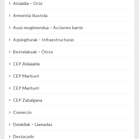
Aisialdia – Ocio
Armentia Ikastola
Auzo mugimendua – Acciones barrio
Azpiegiturak – Infraestructuras
Bestelakoak – Otros
CEP Aldaialde
CEP Mariturri
CEP Mariturri
CEP Zabalgana
Comercio
Deialdiak – Llamadas
Destacado