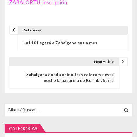
ZABALORTU_inscripción
Anteriores
Navegación de entradas
La L10 llegará a Zabalgana en un mes
Next Article
Zabalgana queda unido tras colocarse esta
noche la pasarela de Borinbizkarra
Buscar para:
CATEGORÍAS