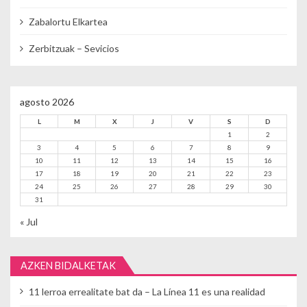
Zabalortu Elkartea
Zerbitzuak – Sevicios
agosto 2026
L
M
X
J
V
S
D
1
2
3
4
5
6
7
8
9
10
11
12
13
14
15
16
17
18
19
20
21
22
23
24
25
26
27
28
29
30
31
« Jul
AZKEN BIDALKETAK
11 lerroa errealitate bat da – La Línea 11 es una realidad