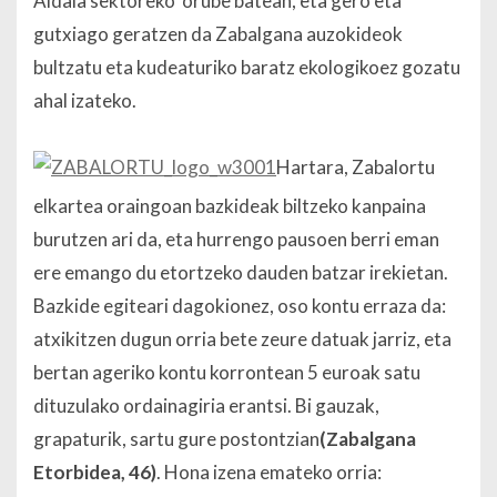
Aldaia sektoreko orube batean, eta gero eta
gutxiago geratzen da Zabalgana auzokideok
bultzatu eta kudeaturiko baratz ekologikoez gozatu
ahal izateko.
Hartara, Zabalortu
elkartea oraingoan bazkideak biltzeko kanpaina
burutzen ari da, eta hurrengo pausoen berri eman
ere emango du etortzeko dauden batzar irekietan.
Bazkide egiteari dagokionez, oso kontu erraza da:
atxikitzen dugun orria bete zeure datuak jarriz, eta
bertan ageriko kontu korrontean 5 euroak satu
dituzulako ordainagiria erantsi. Bi gauzak,
grapaturik, sartu gure postontzian
(Zabalgana
Etorbidea, 46)
. Hona izena emateko orria: