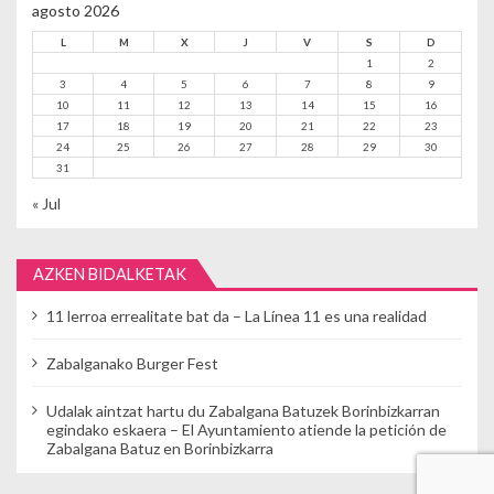
agosto 2026
L
M
X
J
V
S
D
1
2
3
4
5
6
7
8
9
10
11
12
13
14
15
16
17
18
19
20
21
22
23
24
25
26
27
28
29
30
31
« Jul
AZKEN BIDALKETAK
11 lerroa errealitate bat da – La Línea 11 es una realidad
Zabalganako Burger Fest
Udalak aintzat hartu du Zabalgana Batuzek Borinbizkarran
egindako eskaera – El Ayuntamiento atiende la petición de
Zabalgana Batuz en Borinbizkarra