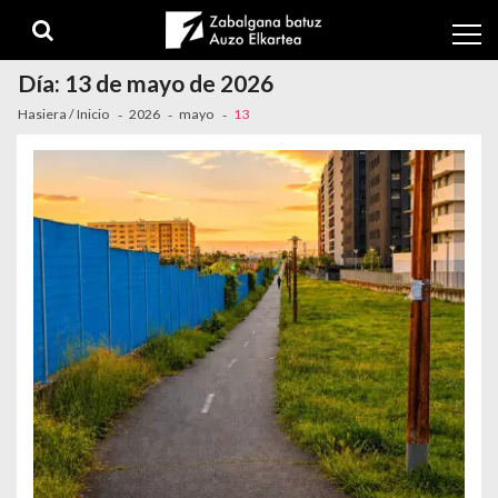
Skip to navigation
Skip to content
Día:
13 de mayo de 2026
Hasiera / Inicio
2026
mayo
13