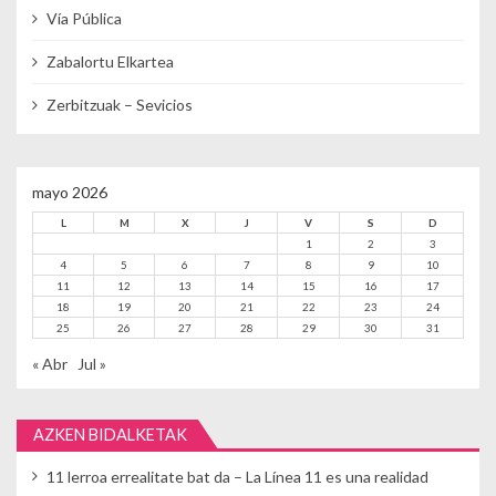
Vía Pública
Zabalortu Elkartea
Zerbitzuak – Sevicios
mayo 2026
L
M
X
J
V
S
D
1
2
3
4
5
6
7
8
9
10
11
12
13
14
15
16
17
18
19
20
21
22
23
24
25
26
27
28
29
30
31
« Abr
Jul »
AZKEN BIDALKETAK
11 lerroa errealitate bat da – La Línea 11 es una realidad