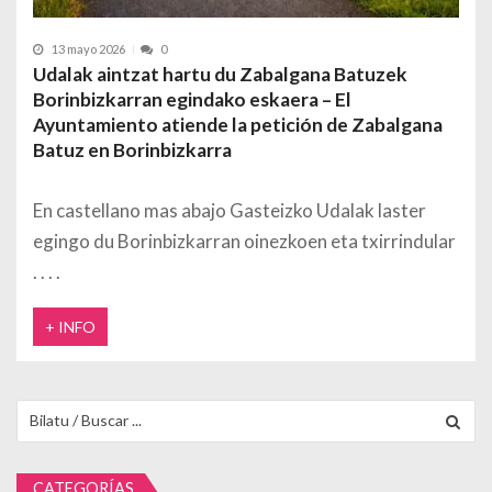
13 mayo 2026
0
Udalak aintzat hartu du Zabalgana Batuzek
Borinbizkarran egindako eskaera – El
Ayuntamiento atiende la petición de Zabalgana
Batuz en Borinbizkarra
En castellano mas abajo Gasteizko Udalak laster
egingo du Borinbizkarran oinezkoen eta txirrindular
+ INFO
Buscar para:
CATEGORÍAS