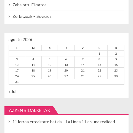
Zabalortu Elkartea
Zerbitzuak – Sevicios
agosto 2026
L
M
X
J
V
S
D
1
2
3
4
5
6
7
8
9
10
11
12
13
14
15
16
17
18
19
20
21
22
23
24
25
26
27
28
29
30
31
« Jul
AZKEN BIDALKETAK
11 lerroa errealitate bat da – La Línea 11 es una realidad