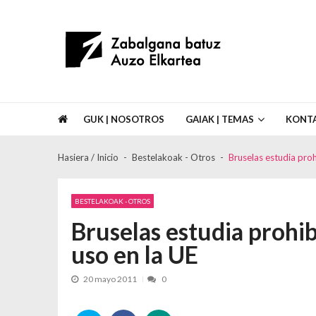
Skip to navigation
Skip to content
Asociación de Vecinos Zabalgana Bat
GUK | NOSOTROS
GAIAK | TEMAS
KONT
Hasiera / Inicio
Bestelakoak - Otros
Bruselas estudia proh
BESTELAKOAK - OTROS
Bruselas estudia prohibi
uso en la UE
20 mayo 2011
0