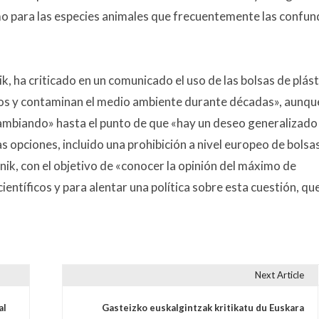
omo para las especies animales que frecuentemente las confu
, ha criticado en un comunicado el uso de las bolsas de plást
tos y contaminan el medio ambiente durante décadas», aunqu
cambiando» hasta el punto de que «hay un deseo generalizado
s opciones, incluido una prohibición a nivel europeo de bolsa
ik, con el objetivo de «conocer la opinión del máximo de
entíficos y para alentar una política sobre esta cuestión, qu
Next Article
s
al
Gasteizko euskalgintzak kritikatu du Euskara