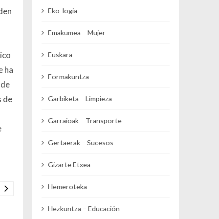
nden
Eko-logia
Emakumea – Mujer
ico
Euskara
e ha
Formakuntza
 de
s de
Garbiketa – Limpieza
Garraioak – Transporte
e
Gertaerak – Sucesos
Gizarte Etxea
Hemeroteka
Hezkuntza – Educación