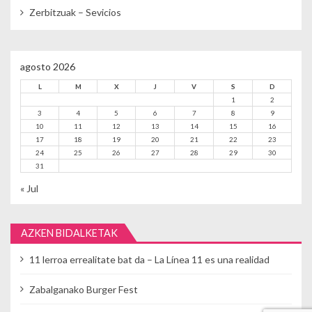
Zerbitzuak – Sevicios
agosto 2026
L
M
X
J
V
S
D
1
2
3
4
5
6
7
8
9
10
11
12
13
14
15
16
17
18
19
20
21
22
23
24
25
26
27
28
29
30
31
« Jul
AZKEN BIDALKETAK
11 lerroa errealitate bat da – La Línea 11 es una realidad
Zabalganako Burger Fest