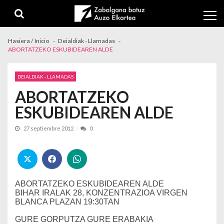
Skip to navigation
Skip to content
Hasiera / Inicio
Deialdiak - Llamadas
ABORTATZEKO ESKUBIDEAREN ALDE
DEIALDIAK - LLAMADAS
ABORTATZEKO
ESKUBIDEAREN ALDE
27 septiembre 2012
0
ABORTATZEKO ESKUBIDEAREN ALDE
BIHAR IRALAK 28, KONZENTRAZIOA
VIRGEN
BLANCA PLAZAN 19:30TAN
GURE GORPUTZA GURE ERABAKIA