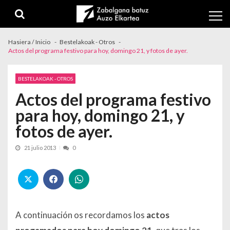
Skip to navigation
Skip to content
Hasiera / Inicio
Bestelakoak - Otros
Actos del programa festivo para hoy, domingo 21, y fotos de ayer.
BESTELAKOAK - OTROS
Actos del programa festivo
para hoy, domingo 21, y
fotos de ayer.
21 julio 2013
0
A continuación os recordamos los
actos