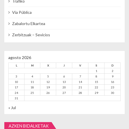
Trafiko
Vía Pública
Zabalortu Elkartea
Zerbitzuak – Sevicios
agosto 2026
L
M
X
J
V
S
D
1
2
3
4
5
6
7
8
9
10
11
12
13
14
15
16
17
18
19
20
21
22
23
24
25
26
27
28
29
30
31
« Jul
AZKEN BIDALKETAK