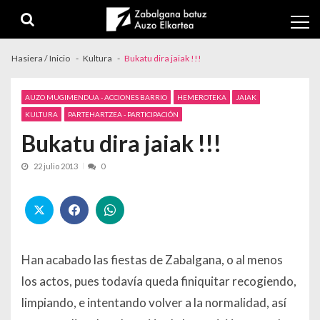
Skip to navigation
Skip to content
Hasiera / Inicio
Kultura
Bukatu dira jaiak !!!
AUZO MUGIMENDUA - ACCIONES BARRIO
HEMEROTEKA
JAIAK
KULTURA
PARTEHARTZEA - PARTICIPACIÓN
Bukatu dira jaiak !!!
22 julio 2013
0
Han acabado las fiestas de Zabalgana, o al menos
los actos, pues todavía queda finiquitar recogiendo,
limpiando, e intentando volver a la normalidad, así