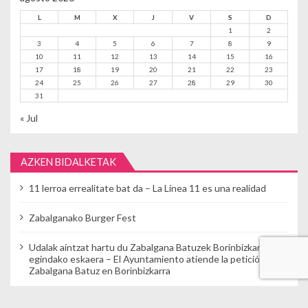
L
M
X
J
V
S
D
1
2
3
4
5
6
7
8
9
10
11
12
13
14
15
16
17
18
19
20
21
22
23
24
25
26
27
28
29
30
31
« Jul
AZKEN BIDALKETAK
11 lerroa errealitate bat da – La Línea 11 es una realidad
Zabalganako Burger Fest
Udalak aintzat hartu du Zabalgana Batuzek Borinbizkarran
egindako eskaera – El Ayuntamiento atiende la petición de
Zabalgana Batuz en Borinbizkarra