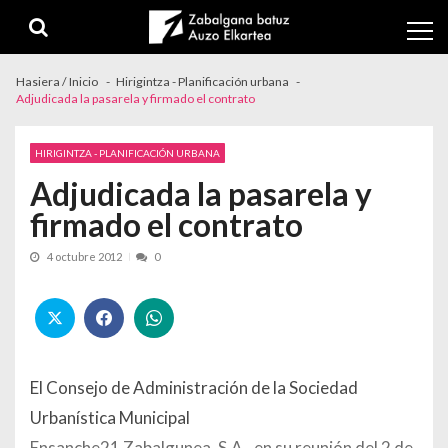
Skip to navigation
Skip to content
Hasiera / Inicio
Hirigintza - Planificación urbana
Adjudicada la pasarela y firmado el contrato
HIRIGINTZA - PLANIFICACIÓN URBANA
Adjudicada la pasarela y
firmado el contrato
4 octubre 2012
0
El Consejo de Administración de la Sociedad
Urbanística Municipal
Ensanche21 Zabalgunea, S.A., en su reunión del 2 de