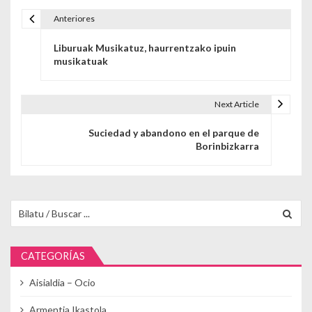
Anteriores
Navegación de entradas
Liburuak Musikatuz, haurrentzako ipuin
musikatuak
Next Article
Suciedad y abandono en el parque de
Borinbizkarra
Buscar para:
CATEGORÍAS
Aisialdia – Ocio
Armentia Ikastola