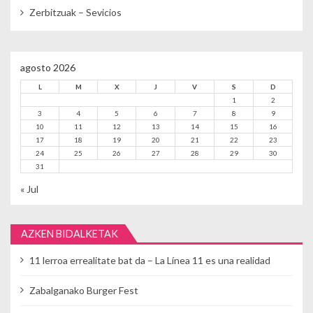
Zerbitzuak – Sevicios
agosto 2026
L
M
X
J
V
S
D
1
2
3
4
5
6
7
8
9
10
11
12
13
14
15
16
17
18
19
20
21
22
23
24
25
26
27
28
29
30
31
« Jul
AZKEN BIDALKETAK
11 lerroa errealitate bat da – La Línea 11 es una realidad
Zabalganako Burger Fest