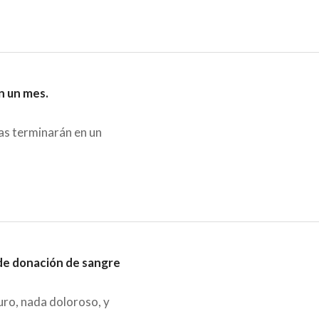
n un mes.
as terminarán en un
e donación de sangre
uro, nada doloroso, y