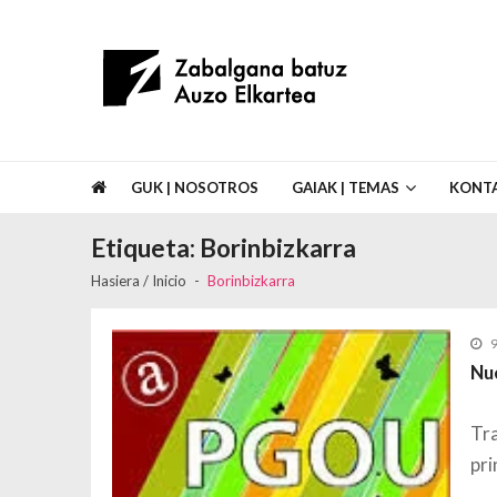
Skip to navigation
Skip to content
Asociación de Vecinos Zabalgana Bat
GUK | NOSOTROS
GAIAK | TEMAS
KONT
Etiqueta:
Borinbizkarra
Hasiera / Inicio
Borinbizkarra
Nu
Tra
pri