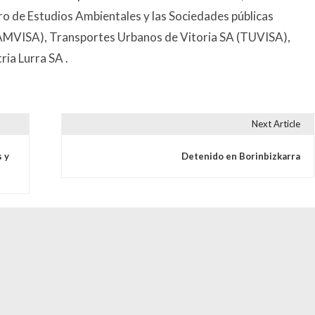
ro de Estudios Ambientales y las Sociedades públicas
(AMVISA), Transportes Urbanos de Vitoria SA (TUVISA),
ia Lurra SA .
Next Article
s
 y
Detenido en Borinbizkarra