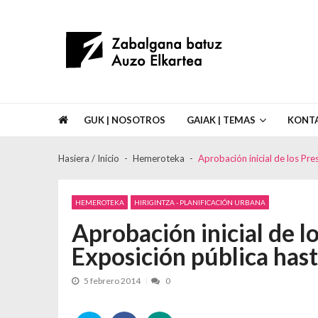
Skip to navigation
Skip to content
Asociación de Vecinos Zabalgana Bat
GUK | NOSOTROS
GAIAK | TEMAS
KONT
Hasiera / Inicio
Hemeroteka
Aprobación inicial de los Pre
HEMEROTEKA
HIRIGINTZA - PLANIFICACIÓN URBANA
Aprobación inicial de l
Exposición pública hast
5 febrero 2014
0