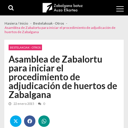
Skip to navigation
Skip to content
Hasiera / Inicio
Bestelakoak - Otros
Asamblea de Zabalortu para iniciar el procedimiento de adjudicación de
huertos de Zabalgana
BESTELAKOAK - OTROS
Asamblea de Zabalortu
para iniciar el
procedimiento de
adjudicación de huertos de
Zabalgana
22 enero 2015
0