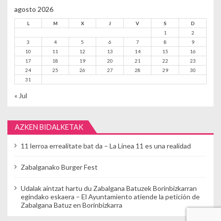
agosto 2026
L
M
X
J
V
S
D
1
2
3
4
5
6
7
8
9
10
11
12
13
14
15
16
17
18
19
20
21
22
23
24
25
26
27
28
29
30
31
« Jul
AZKEN BIDALKETAK
11 lerroa errealitate bat da – La Línea 11 es una realidad
Zabalganako Burger Fest
Udalak aintzat hartu du Zabalgana Batuzek Borinbizkarran
egindako eskaera – El Ayuntamiento atiende la petición de
Zabalgana Batuz en Borinbizkarra