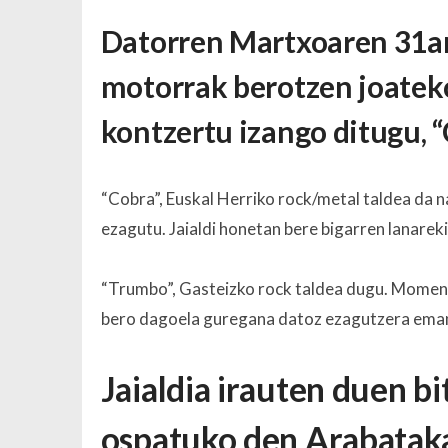
Datorren Martxoaren 31a
motorrak berotzen joateko,
kontzertu izango ditugu, 
“Cobra”, Euskal Herriko rock/metal taldea da na
ezagutu. Jaialdi honetan bere bigarren lanarekin
“Trumbo”, Gasteizko rock taldea dugu. Momentu
bero dagoela guregana datoz ezagutzera eman
Jaialdia irauten duen b
ospatuko den Arabataka