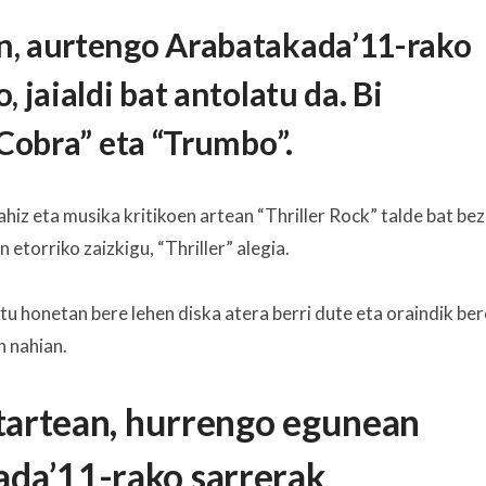
n, aurtengo Arabatakada’11-rako
 jaialdi bat antolatu da. Bi
“Cobra” eta “Trumbo”.
hiz eta musika kritikoen artean “Thriller Rock” talde bat bez
 etorriko zaizkigu, “Thriller” alegia.
 honetan bere lehen diska atera berri dute eta oraindik ber
 nahian.
itartean, hurrengo egunean
da’11-rako sarrerak