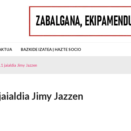
uz Auzo Elkartea
AKTUA
BAZKIDE IZATEA | HAZTE SOCIO
 jaialdia Jimy Jazzen
aialdia Jimy Jazzen