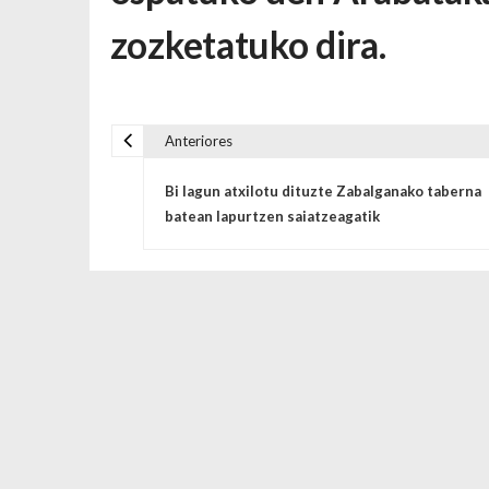
zozketatuko dira.
Anteriores
Navegación de entrada
Bi lagun atxilotu dituzte Zabalganako taberna
batean lapurtzen saiatzeagatik