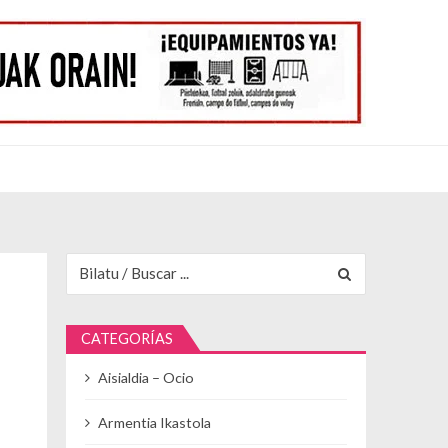
Buscar para:
CATEGORÍAS
Aisialdia – Ocio
Armentia Ikastola