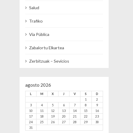
Salud
Trafiko
Vía Pública
Zabalortu Elkartea
Zerbitzuak – Sevicios
agosto 2026
L
M
X
J
V
S
D
1
2
3
4
5
6
7
8
9
10
11
12
13
14
15
16
17
18
19
20
21
22
23
24
25
26
27
28
29
30
31