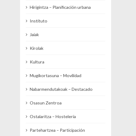
Hirigintza – Planificación urbana
Instituto
Jaiak
Kirolak
Kultura
Mugikortasuna – Movilidad
Nabarmendutakoak – Destacado
Osasun Zentroa
Ostalaritza – Hostelería
Partehartzea – Participación