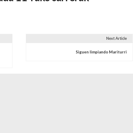
Next Article
s
Siguen limpiando Mariturri