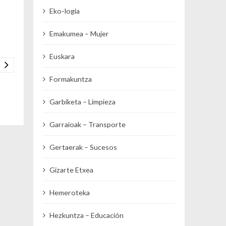
Eko-logia
Emakumea – Mujer
Euskara
Formakuntza
Garbiketa – Limpieza
Garraioak – Transporte
Gertaerak – Sucesos
Gizarte Etxea
Hemeroteka
Hezkuntza – Educación