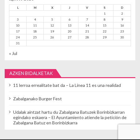
L
M
X
J
V
S
D
1
2
3
4
5
6
7
8
9
10
11
12
13
14
15
16
17
18
19
20
21
22
23
24
25
26
27
28
29
30
31
« Jul
AZKEN BIDALKETAK
11 lerroa errealitate bat da – La Línea 11 es una realidad
Zabalganako Burger Fest
Udalak aintzat hartu du Zabalgana Batuzek Borinbizkarran
egindako eskaera – El Ayuntamiento atiende la petición de
Zabalgana Batuz en Borinbizkarra