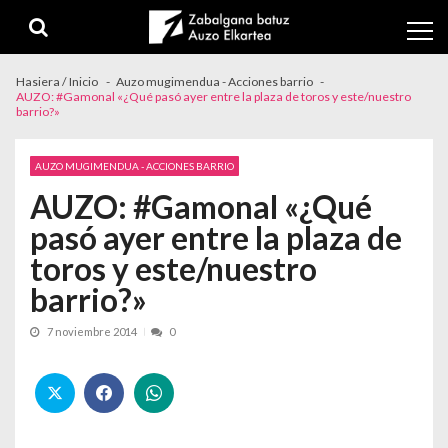
Skip to navigation
Skip to content
Hasiera / Inicio
Auzo mugimendua - Acciones barrio
AUZO: #Gamonal «¿Qué pasó ayer entre la plaza de toros y este/nuestro
barrio?»
AUZO MUGIMENDUA - ACCIONES BARRIO
AUZO: #Gamonal «¿Qué
pasó ayer entre la plaza de
toros y este/nuestro
barrio?»
7 noviembre 2014
0