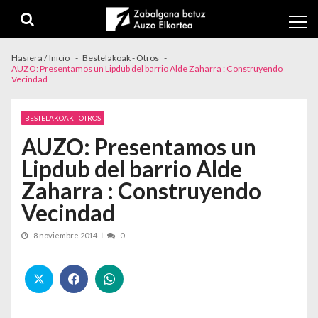
Skip to navigation
Skip to content
Hasiera / Inicio
Bestelakoak - Otros
AUZO: Presentamos un Lipdub del barrio Alde Zaharra : Construyendo
Vecindad
BESTELAKOAK - OTROS
AUZO: Presentamos un
Lipdub del barrio Alde
Zaharra : Construyendo
Vecindad
8 noviembre 2014
0