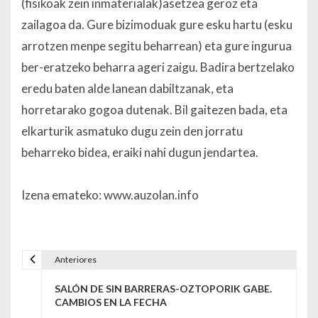
(fisikoak zein inmaterialak)asetzea geroz eta
zailagoa da. Gure bizimoduak gure esku hartu (esku
arrotzen menpe segitu beharrean) eta gure ingurua
ber-eratzeko beharra ageri zaigu. Badira bertzelako
eredu baten alde lanean dabiltzanak, eta
horretarako gogoa dutenak. Bil gaitezen bada, eta
elkarturik asmatuko dugu zein den jorratu
beharreko bidea, eraiki nahi dugun jendartea.
Izena emateko: www.auzolan.info
Anteriores
Navegación de entradas
SALÓN DE SIN BARRERAS-OZTOPORIK GABE.
CAMBIOS EN LA FECHA