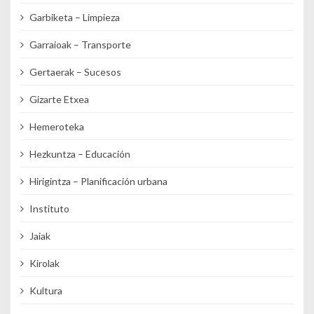
Garbiketa – Limpieza
Garraioak – Transporte
Gertaerak – Sucesos
Gizarte Etxea
Hemeroteka
Hezkuntza – Educación
Hirigintza – Planificación urbana
Instituto
Jaiak
Kirolak
Kultura