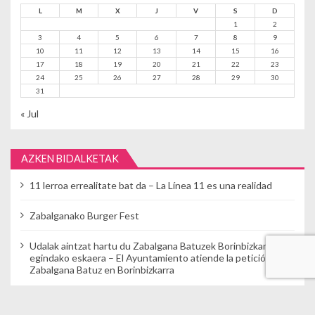
L
M
X
J
V
S
D
1
2
3
4
5
6
7
8
9
10
11
12
13
14
15
16
17
18
19
20
21
22
23
24
25
26
27
28
29
30
31
« Jul
AZKEN BIDALKETAK
11 lerroa errealitate bat da – La Línea 11 es una realidad
Zabalganako Burger Fest
Udalak aintzat hartu du Zabalgana Batuzek Borinbizkarran
egindako eskaera – El Ayuntamiento atiende la petición de
Zabalgana Batuz en Borinbizkarra