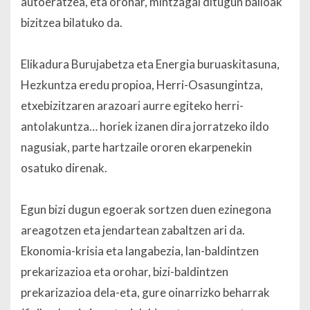
autoeratzea, eta orohar, mintzagai ditugun balioak
bizitzea bilatuko da.
Elikadura Burujabetza eta Energia buruaskitasuna,
Hezkuntza eredu propioa, Herri-Osasungintza,
etxebizitzaren arazoari aurre egiteko herri-
antolakuntza… horiek izanen dira jorratzeko ildo
nagusiak, parte hartzaile ororen ekarpenekin
osatuko direnak.
Egun bizi dugun egoerak sortzen duen ezinegona
areagotzen eta jendartean zabaltzen ari da.
Ekonomia-krisia eta langabezia, lan-baldintzen
prekarizazioa eta orohar, bizi-baldintzen
prekarizazioa dela-eta, gure oinarrizko beharrak