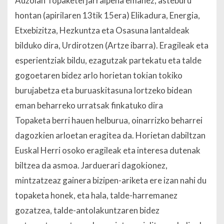
Auzolan Topaketei jarraipena emanez, asteburu
hontan (apirilaren 13tik 15era) Elikadura, Energia,
Etxebizitza, Hezkuntza eta Osasuna lantaldeak
bilduko dira, Urdirotzen (Artze ibarra). Eragileak eta
esperientziak bildu, ezagutzak partekatu eta talde
gogoetaren bidez arlo horietan tokian tokiko
burujabetza eta buruaskitasuna lortzeko bidean
eman beharreko urratsak finkatuko dira
Topaketa berri hauen helburua, oinarrizko beharrei
dagozkien arloetan eragitea da. Horietan dabiltzan
Euskal Herri osoko eragileak eta interesa dutenak
biltzea da asmoa. Jarduerari dagokionez,
mintzatzeaz gainera bizipen-ariketa ere izan nahi du
topaketa honek, eta hala, talde-harremanez
gozatzea, talde-antolakuntzaren bidez