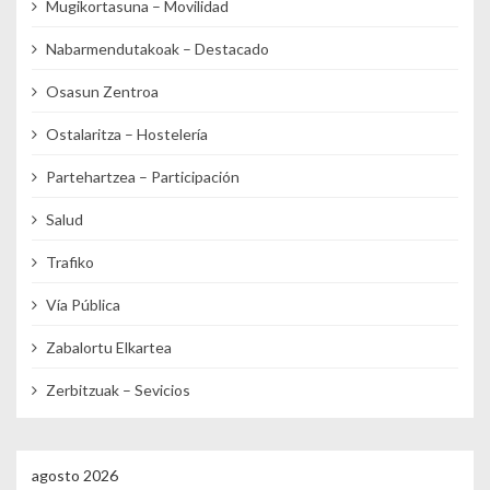
Mugikortasuna – Movilidad
Nabarmendutakoak – Destacado
Osasun Zentroa
Ostalaritza – Hostelería
Partehartzea – Participación
Salud
Trafiko
Vía Pública
Zabalortu Elkartea
Zerbitzuak – Sevicios
agosto 2026