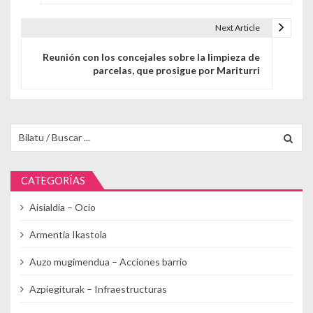
Next Article
Reunión con los concejales sobre la limpieza de
parcelas, que prosigue por Mariturri
Buscar para:
CATEGORÍAS
Aisialdia – Ocio
Armentia Ikastola
Auzo mugimendua – Acciones barrio
Azpiegiturak – Infraestructuras