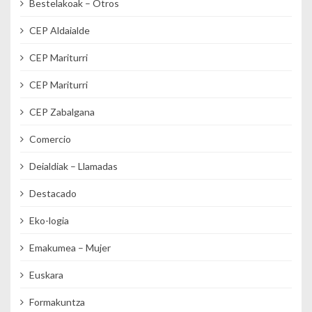
Bestelakoak – Otros
CEP Aldaialde
CEP Mariturri
CEP Mariturri
CEP Zabalgana
Comercio
Deialdiak – Llamadas
Destacado
Eko-logia
Emakumea – Mujer
Euskara
Formakuntza