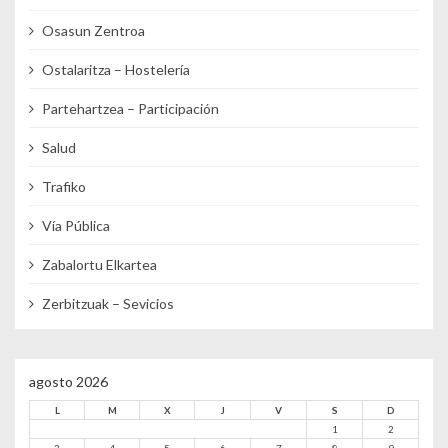
Osasun Zentroa
Ostalaritza – Hostelería
Partehartzea – Participación
Salud
Trafiko
Vía Pública
Zabalortu Elkartea
Zerbitzuak – Sevicios
agosto 2026
L
M
X
J
V
S
D
1
2
3
4
5
6
7
8
9