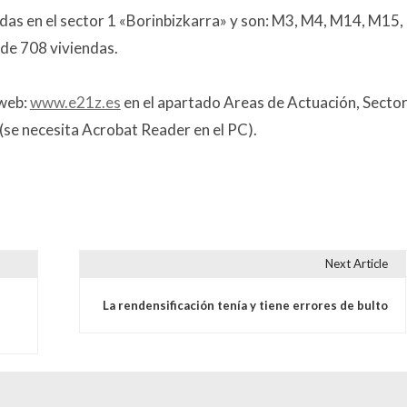
adas en el sector 1 «Borinbizkarra» y son: M3, M4, M14, M15,
de 708 viviendas.
 web:
www.e21z.es
en el apartado Areas de Actuación, Sector
» (se necesita Acrobat Reader en el PC).
Next Article
s
s
La rendensificación tenía y tiene errores de bulto