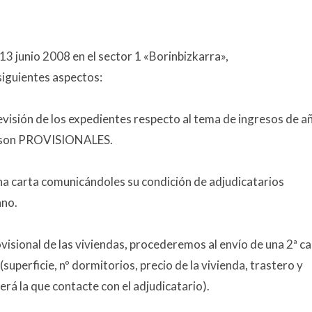
13 junio 2008 en el sector 1 «Borinbizkarra»,
siguientes aspectos:
 revisión de los expedientes respecto al tema de ingresos de a
eo son PROVISIONALES.
 una carta comunicándoles su condición de adjudicatarios
ano.
visional de las viviendas, procederemos al envío de una 2ª ca
uperficie, nº dormitorios, precio de la vivienda, trastero y
á la que contacte con el adjudicatario).