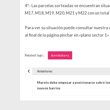
4º.- Las parcelas sorteadas se encuentran situ
M17, M18, M19, M20, M21 y M22 con un total 
Para ver su situación puede consultar nuestra
al final de la página pinchar en «plano sector 1
Related tags :
Borinbizkarra
Anteriores
Navegación de entrada
Maroto debe empezar a posicionarse sobre lo
nuevos barrios