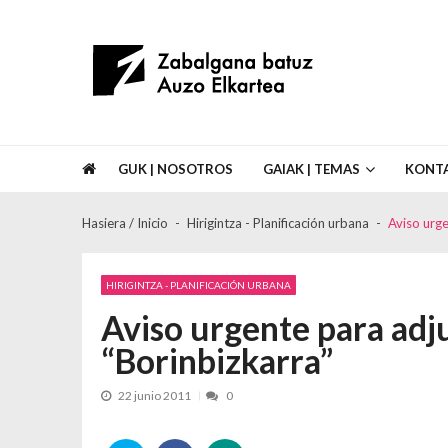
Skip to navigation
Skip to content
Asociación de Vecinos Zabalgana Bat
GUK | NOSOTROS
GAIAK | TEMAS
KONT
Hasiera / Inicio
Hirigintza - Planificación urbana
Aviso urge
HIRIGINTZA - PLANIFICACIÓN URBANA
Aviso urgente para adju
“Borinbizkarra”
22 junio 2011
0