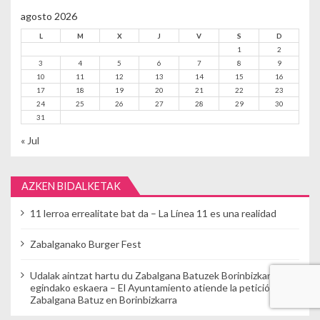
agosto 2026
L
M
X
J
V
S
D
1
2
3
4
5
6
7
8
9
10
11
12
13
14
15
16
17
18
19
20
21
22
23
24
25
26
27
28
29
30
31
« Jul
AZKEN BIDALKETAK
11 lerroa errealitate bat da – La Línea 11 es una realidad
Zabalganako Burger Fest
Udalak aintzat hartu du Zabalgana Batuzek Borinbizkarran
egindako eskaera – El Ayuntamiento atiende la petición de
Zabalgana Batuz en Borinbizkarra