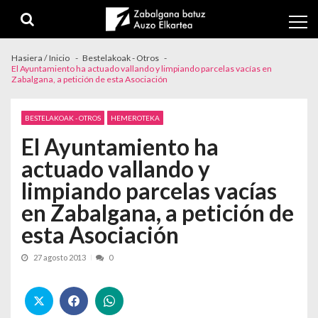
Skip to navigation
Skip to content
Hasiera / Inicio
Bestelakoak - Otros
El Ayuntamiento ha actuado vallando y limpiando parcelas vacías en
Zabalgana, a petición de esta Asociación
BESTELAKOAK - OTROS
HEMEROTEKA
El Ayuntamiento ha
actuado vallando y
limpiando parcelas vacías
en Zabalgana, a petición de
esta Asociación
27 agosto 2013
0