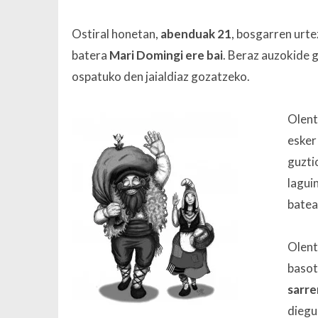
Ostiral honetan,
abenduak 21
, bosgarren urte
batera
Mari Domingi
ere bai
. Beraz auzokide 
ospatuko den jaialdiaz gozatzeko.
Olent
esker
guztio
lagui
batea
Olent
basoti
sarre
diegu