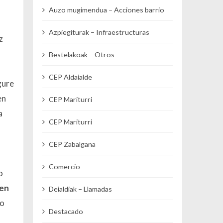
Auzo mugimendua – Acciones barrio
Azpiegiturak – Infraestructuras
z
Bestelakoak – Otros
CEP Aldaialde
gure
en
CEP Mariturri
a
CEP Mariturri
CEP Zabalgana
Comercio
o
ren
Deialdiak – Llamadas
go
Destacado