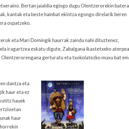
etxeraino. Bertan jaialdia egingo dugu Olentzerorekin batera
ak, kantak eta beste hainbat ekintza egongo direlarik beren
era ospatzeko.
erok eta Mari Domingik haurrak zaindu nahi dituztenez,
ela iragartzea eskatu digute, Zabalgana ikastetxeko aterpe
a Olentzerorengana gerturatu eta txokolatezko muxu bat e
ren dantza eta
ik haur eta ez
kutitz hauek
ertzioetan
zunak haur
 horrekin