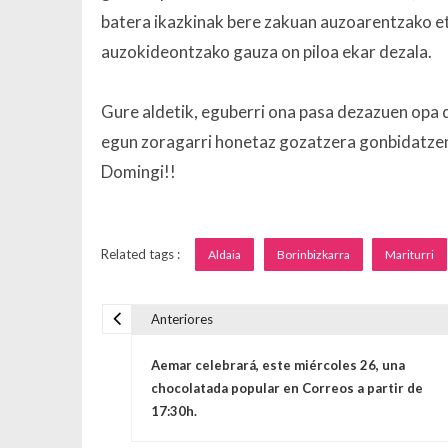
batera ikazkinak bere zakuan auzoarentzako e
auzokideontzako gauza on piloa ekar dezala.
Gure aldetik, eguberri ona pasa dezazuen opa 
egun zoragarri honetaz gozatzera gonbidatzen 
Domingi!!
Related tags :
Aldaia
Borinbizkarra
Mariturri
Anteriores
Navegación de entrada
Aemar celebrará, este miércoles 26, una
chocolatada popular en Correos a partir de
17:30h.