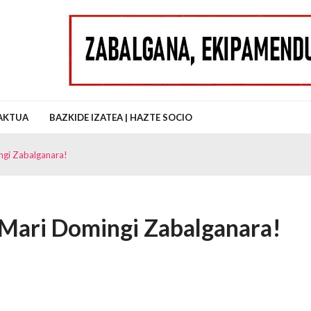
uz Auzo Elkartea
AKTUA
BAZKIDE IZATEA | HAZTE SOCIO
ngi Zabalganara!
 Mari Domingi Zabalganara!