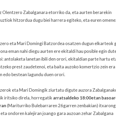
z Olentzero Zabalganara etorriko da, eta aurten berarekin
guztiok hitzordua dugu biei harrera egiteko, eta euren omene
zero eta Mari Domingi Batzordea osatzen dugun elkarteok 
 ona eman nahi diegu aurten ere ekitaldi hau posible egin dut
i: antolaketa lanetan ibili den orori, ekitaldian parte hartu et
ntzeko prest zaudetenoi, eta baita auzoko komertzio zein era
n edo bestean lagundu duen orori.
zerok eta Mari Domingik ziurtatu digute auzora Zabalganak
k iritsiko direla, horregatik
arratsaldeko 18:00etan basoa
ran
(Mariturriko Bulebarraren 26garren zenbakian) itxaron
 eta ondoren kalejiran joango gara auzoan zehar Zabalgana