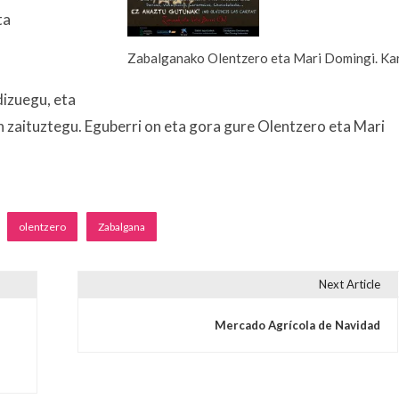
ta
Zabalganako Olentzero eta Mari Domingi. Ka
dizuegu, eta
zaituztegu. Eguberri on eta gora gure Olentzero eta Mari
olentzero
Zabalgana
Next Article
s
Mercado Agrícola de Navidad