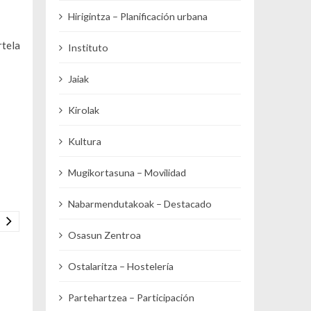
Hirigintza – Planificación urbana
rtela
Instituto
Jaiak
Kirolak
Kultura
Mugikortasuna – Movilidad
Nabarmendutakoak – Destacado
Osasun Zentroa
Ostalaritza – Hostelería
Partehartzea – Participación