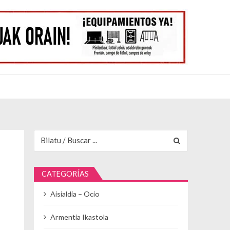
Buscar para:
CATEGORÍAS
Aisialdia – Ocio
Armentia Ikastola