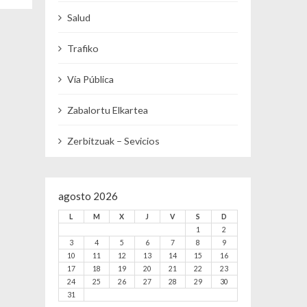
Salud
Trafiko
Vía Pública
Zabalortu Elkartea
Zerbitzuak – Sevicios
agosto 2026
L
M
X
J
V
S
D
1
2
3
4
5
6
7
8
9
10
11
12
13
14
15
16
17
18
19
20
21
22
23
24
25
26
27
28
29
30
31