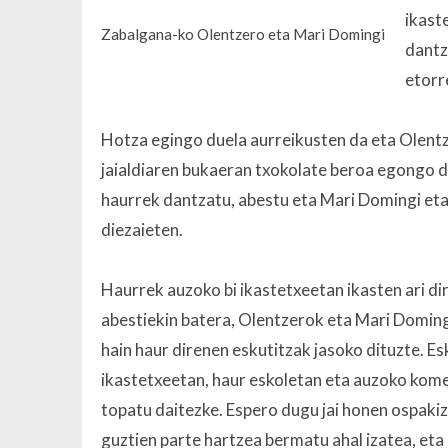
ikast
Zabalgana-ko Olentzero eta Mari Domingi
dantz
etorr
Hotza egingo duela aurreikusten da eta Olentz
jaialdiaren bukaeran txokolate beroa egongo d
haurrek dantzatu, abestu eta Mari Domingi et
diezaieten.
Haurrek auzoko bi ikastetxeetan ikasten ari di
abestiekin batera, Olentzerok eta Mari Doming
hain haur direnen eskutitzak jasoko dituzte. Es
ikastetxeetan, haur eskoletan eta auzoko kom
topatu daitezke. Espero dugu jai honen ospaki
guztien parte hartzea bermatu ahal izatea, eta