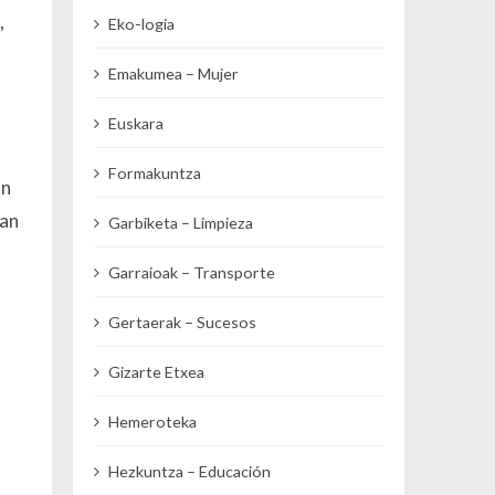
,
Eko-logia
Emakumea – Mujer
Euskara
Formakuntza
an
man
Garbiketa – Limpieza
Garraioak – Transporte
Gertaerak – Sucesos
Gizarte Etxea
Hemeroteka
Hezkuntza – Educación