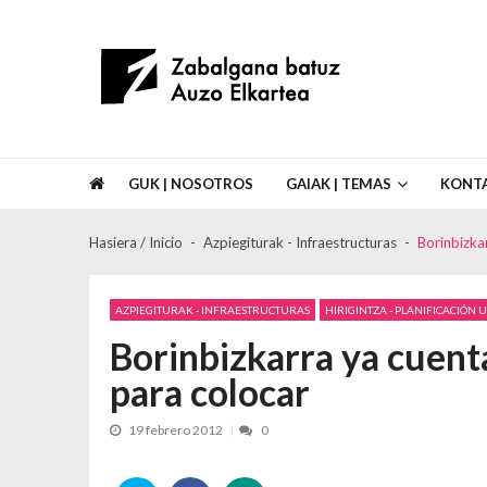
Skip to navigation
Skip to content
Asociación de Vecinos Zabalgana Bat
GUK | NOSOTROS
GAIAK | TEMAS
KONT
Hasiera / Inicio
Azpiegiturak - Infraestructuras
Borinbizka
AZPIEGITURAK - INFRAESTRUCTURAS
HIRIGINTZA - PLANIFICACIÓN
Borinbizkarra ya cuenta
para colocar
19 febrero 2012
0