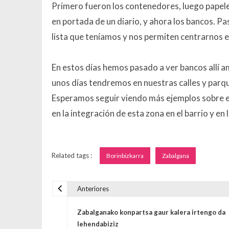
Primero fueron los contenedores, luego papeler
en portada de un diario, y ahora los bancos. Pa
lista que teníamos y nos permiten centrarnos en
En estos días hemos pasado a ver bancos allí a
unos días tendremos en nuestras calles y parq
Esperamos seguir viendo más ejemplos sobre el
en la integración de esta zona en el barrio y en 
Related tags :
Borinbizkarra
Zabalgana
Anteriores
Navegación de entrada
Zabalganako konpartsa gaur kalera irtengo da
lehendabiziz