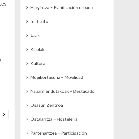
ces
Hirigintza – Planificación urbana
Instituto
Jaiak
n
Kirolak
n,
Kultura
Mugikortasuna – Movilidad
Nabarmendutakoak – Destacado
Osasun Zentroa
Ostalaritza – Hostelería
Partehartzea – Participación