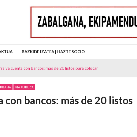
uz Auzo Elkartea
AKTUA
BAZKIDE IZATEA | HAZTE SOCIO
rra ya cuenta con bancos: más de 20 listos para colocar
 URBANA
VÍA PÚBLICA
 con bancos: más de 20 listos