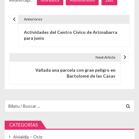
Related tags :
informática
Montehermoso
Zaba
Anteriores
Navegación de entradas
Actividades del Centro Cívico de Ariznabarra
para junio
Next Article
Vallada una parcela con gran peligro en
Bartolomé de las Casas
Buscar para:
CATEGORÍAS
Aisialdia – Ocio