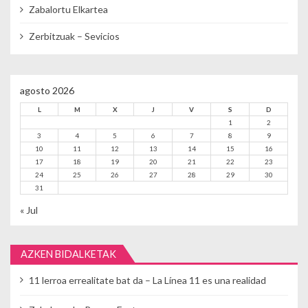
Zabalortu Elkartea
Zerbitzuak – Sevicios
agosto 2026
L
M
X
J
V
S
D
1
2
3
4
5
6
7
8
9
10
11
12
13
14
15
16
17
18
19
20
21
22
23
24
25
26
27
28
29
30
31
« Jul
AZKEN BIDALKETAK
11 lerroa errealitate bat da – La Línea 11 es una realidad