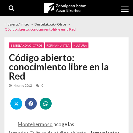
Skip to navigation
Skip to content
Hasiera / Inicio
Bestelakoak - Otros
Código abierto: conocimiento libre en la Red
BESTELAKOAK - OTROS
FORMAKUNTZA
KULTURA
Código abierto:
conocimiento libre en la
Red
4 junio 2012
0
Montehermoso
acoge las