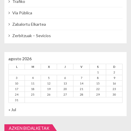
Trafiko
Vía Pública
Zabalortu Elkartea
Zerbitzuak – Sevicios
agosto 2026
L
M
X
J
V
S
D
1
2
3
4
5
6
7
8
9
10
11
12
13
14
15
16
17
18
19
20
21
22
23
24
25
26
27
28
29
30
31
« Jul
AZKEN BIDALKETAK