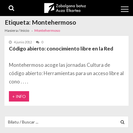
Skip to navigation
Skip to content
Etiqueta:
Montehermoso
Hasiera / Inicio
Montehermoso
4 junio 2012
0
Código abierto: conocimiento libre en la Red
Montehermoso acoge las jornadas Cultura de
código abierto: Herramientas para un acceso libre al
cono
+ INFO
Buscar para: