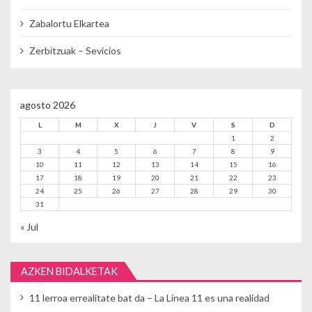
Zabalortu Elkartea
Zerbitzuak – Sevicios
agosto 2026
L
M
X
J
V
S
D
1
2
3
4
5
6
7
8
9
10
11
12
13
14
15
16
17
18
19
20
21
22
23
24
25
26
27
28
29
30
31
« Jul
AZKEN BIDALKETAK
11 lerroa errealitate bat da – La Línea 11 es una realidad