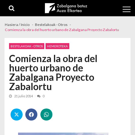
Skip to navigation
Skip to content
Hasiera / Inicio
Bestelakoak - Otros
Comienza la obra del huerto urbano de Zabalgana Proyecto Zabalortu
BESTELAKOAK - OTROS
HEMEROTEKA
Comienza la obra del
huerto urbano de
Zabalgana Proyecto
Zabalortu
21 julio 2014
0