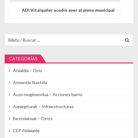
ADI Vitalquiler acudió ayer al pleno municipal
Buscar para:
CATEGORÍAS
Aisialdia – Ocio
Armentia Ikastola
Auzo mugimendua – Acciones barrio
Azpiegiturak – Infraestructuras
Bestelakoak – Otros
CEP Aldaialde