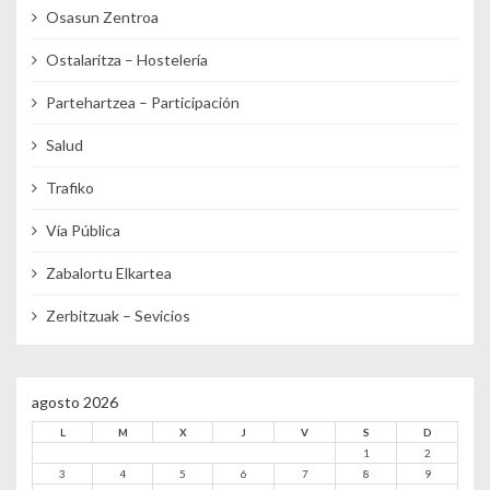
Osasun Zentroa
Ostalaritza – Hostelería
Partehartzea – Participación
Salud
Trafiko
Vía Pública
Zabalortu Elkartea
Zerbitzuak – Sevicios
agosto 2026
L
M
X
J
V
S
D
1
2
3
4
5
6
7
8
9