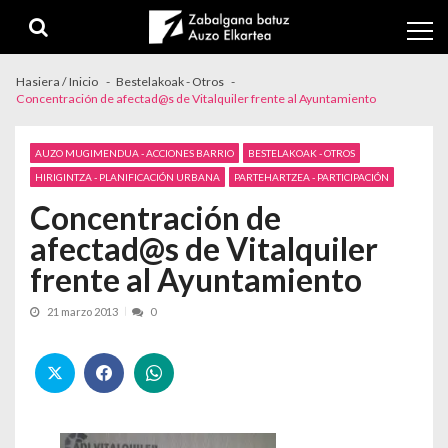
Skip to navigation
Skip to content
Hasiera / Inicio
Bestelakoak - Otros
Concentración de afectad@s de Vitalquiler frente al Ayuntamiento
AUZO MUGIMENDUA - ACCIONES BARRIO
BESTELAKOAK - OTROS
HIRIGINTZA - PLANIFICACIÓN URBANA
PARTEHARTZEA - PARTICIPACIÓN
Concentración de
afectad@s de Vitalquiler
frente al Ayuntamiento
21 marzo 2013
0