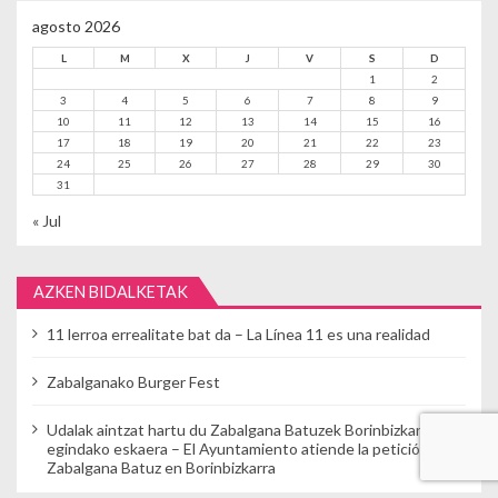
agosto 2026
L
M
X
J
V
S
D
1
2
3
4
5
6
7
8
9
10
11
12
13
14
15
16
17
18
19
20
21
22
23
24
25
26
27
28
29
30
31
« Jul
AZKEN BIDALKETAK
11 lerroa errealitate bat da – La Línea 11 es una realidad
Zabalganako Burger Fest
Udalak aintzat hartu du Zabalgana Batuzek Borinbizkarran
egindako eskaera – El Ayuntamiento atiende la petición de
Zabalgana Batuz en Borinbizkarra