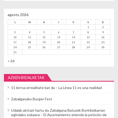
agosto 2026
L
M
X
J
V
S
D
1
2
3
4
5
6
7
8
9
10
11
12
13
14
15
16
17
18
19
20
21
22
23
24
25
26
27
28
29
30
31
« Jul
AZKEN BIDALKETAK
11 lerroa errealitate bat da – La Línea 11 es una realidad
Zabalganako Burger Fest
Udalak aintzat hartu du Zabalgana Batuzek Borinbizkarran
egindako eskaera – El Ayuntamiento atiende la petición de