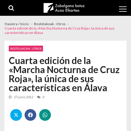
Skip to navigation
Skip to content
Hasiera / Inicio
Bestelakoak - Otros
Cuarta edición de la «Marcha Nocturna de Cruz Roja», la única de sus
características en Álava
BESTELAKOAK - OTROS
Cuarta edición de la
«Marcha Nocturna de Cruz
Roja», la única de sus
características en Álava
27 junio 2012
0