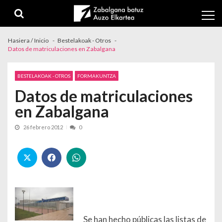
Skip to navigation
Skip to content
Hasiera / Inicio
Bestelakoak - Otros
Datos de matriculaciones en Zabalgana
BESTELAKOAK - OTROS
FORMAKUNTZA
Datos de matriculaciones
en Zabalgana
26 febrero 2012
0
Se han hecho públicas las listas de