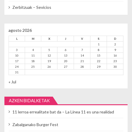
Zerbitzuak – Sevicios
agosto 2026
L
M
X
J
V
S
D
1
2
3
4
5
6
7
8
9
10
11
12
13
14
15
16
17
18
19
20
21
22
23
24
25
26
27
28
29
30
31
« Jul
AZKEN BIDALKETAK
11 lerroa errealitate bat da – La Línea 11 es una realidad
Zabalganako Burger Fest