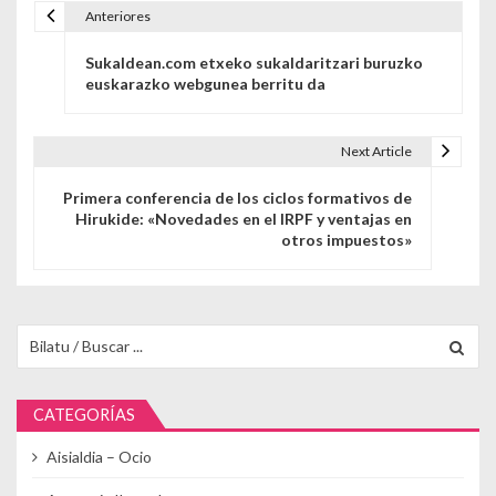
Anteriores
Navegación de entradas
Sukaldean.com etxeko sukaldaritzari buruzko
euskarazko webgunea berritu da
Next Article
Primera conferencia de los ciclos formativos de
Hirukide: «Novedades en el IRPF y ventajas en
otros impuestos»
Buscar para:
CATEGORÍAS
Aisialdia – Ocio