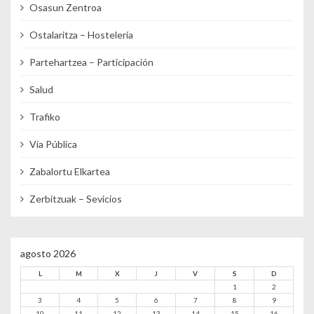
Osasun Zentroa
Ostalaritza – Hostelería
Partehartzea – Participación
Salud
Trafiko
Vía Pública
Zabalortu Elkartea
Zerbitzuak – Sevicios
agosto 2026
L
M
X
J
V
S
D
1
2
3
4
5
6
7
8
9
10
11
12
13
14
15
16