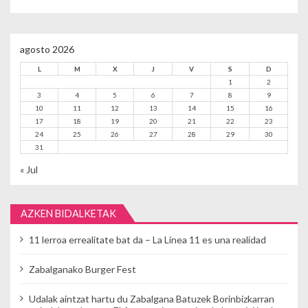
agosto 2026
L
M
X
J
V
S
D
1
2
3
4
5
6
7
8
9
10
11
12
13
14
15
16
17
18
19
20
21
22
23
24
25
26
27
28
29
30
31
« Jul
AZKEN BIDALKETAK
11 lerroa errealitate bat da – La Línea 11 es una realidad
Zabalganako Burger Fest
Udalak aintzat hartu du Zabalgana Batuzek Borinbizkarran