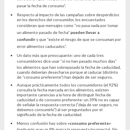
pasar la fecha de consumo”
.
Respecto al impacto de las campañas sobre desperdicios
en los derechos del consumidor, los encuestados
consideran que mensajes como
“no pasa nada por tomar
un alimento pasado de fecha”
pueden llevar a
confundir
y que
“existe el riesgo de que se consuman por
error alimentos caducados”
.
Un dato más que preocupante: uno de cada tres
consumidores dice usar
“si no han pasado muchos días”
los alimentos que han sobrepasado la fecha de caducidad,
cuando deberían desecharse porque al caducar (distinto
de “consumo preferente”) han dejado de ser seguros.
Aunque prácticamente todos los consumidores (el 92%)
consulta la fecha marcada en los alimentos, existen
importante carencias a la hora de distinguir fecha de
caducidad y de consumo preferente: un 39% no es capaz
de señalar la respuesta correcta (“deja de ser seguro, no
debemos consumirlo”) al ser preguntados por el
significado de la fecha de caducidad.
Menos confusión hay sobre
«consumo preferente»
(nada más que un 9% marca la respuesta incorrecta). Sin