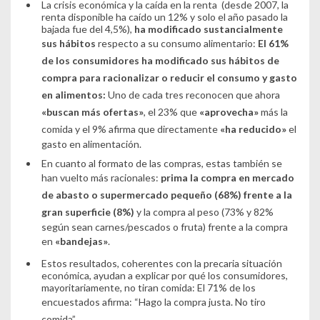
La crisis económica y la caída en la renta (desde 2007, la
renta disponible ha caído un 12% y solo el año pasado la
bajada fue del 4,5%),
ha modificado sustancialmente
sus hábitos
respecto a su consumo alimentario:
El 61%
de los consumidores ha modificado sus hábitos de
compra para racionalizar o reducir el consumo y gasto
en alimentos:
Uno de cada tres reconocen que ahora
«buscan más ofertas»
, el 23% que
«aprovecha»
más la
comida y el 9% afirma que directamente
«ha reducido»
el
gasto en alimentación.
En cuanto al formato de las compras, estas también se
han vuelto más racionales:
prima la compra en mercado
de abasto o supermercado pequeño (68%) frente a la
gran superficie (8%)
y la compra al peso (73% y 82%
según sean carnes/pescados o fruta) frente a la compra
en
«bandejas»
.
Estos resultados, coherentes con la precaria situación
económica, ayudan a explicar por qué los consumidores,
mayoritariamente, no tiran comida: El 71% de los
encuestados afirma:
“Hago la compra justa. No tiro
comida”
.