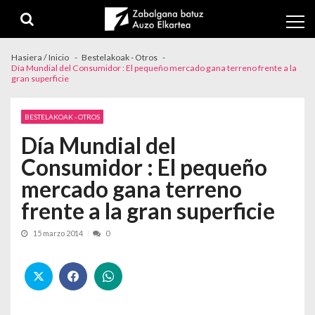
Skip to navigation
Skip to content
Hasiera / Inicio
Bestelakoak - Otros
Día Mundial del Consumidor : El pequeño mercado gana terreno frente a la
gran superficie
BESTELAKOAK - OTROS
Día Mundial del
Consumidor : El pequeño
mercado gana terreno
frente a la gran superficie
15 marzo 2014
0