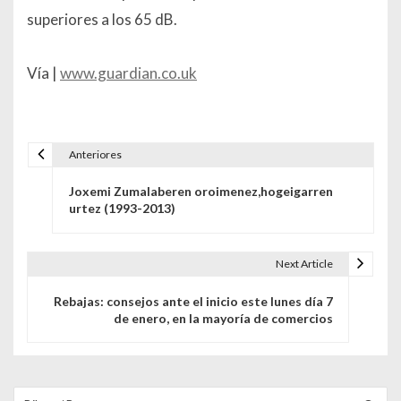
superiores a los 65 dB.
Vía |
www.guardian.co.uk
Anteriores
Navegación de entradas
Joxemi Zumalabere​n oroimenez,​hogeigarre​n
urtez (1993-2013​)
Next Article
Rebajas: consejos ante el inicio este lunes día 7
de enero, en la mayoría de comercios
Buscar para: