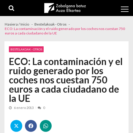
Skip to navigation
Skip to content
Hasiera / Inicio
Bestelakoak - Otros
ECO: La contaminación y el ruido generado por los coches nos cuestan 750
euros a cada ciudadano de la UE
BESTELAKOAK - OTROS
ECO: La contaminación y el
ruido generado por los
coches nos cuestan 750
euros a cada ciudadano de
la UE
6 enero 2013
0