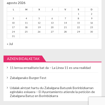
agosto 2026
L
M
X
J
V
S
D
1
2
3
4
5
6
7
8
9
10
11
12
13
14
15
16
17
18
19
20
21
22
23
24
25
26
27
28
29
30
31
« Jul
AZKEN BIDALKETAK
11 lerroa errealitate bat da – La Línea 11 es una realidad
Zabalganako Burger Fest
Udalak aintzat hartu du Zabalgana Batuzek Borinbizkarran
egindako eskaera – El Ayuntamiento atiende la petición de
Zabalgana Batuz en Borinbizkarra