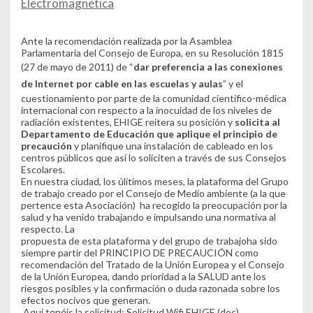
Electromagnética
Ante la recomendación realizada por la Asamblea
Parlamentaria del Consejo de Europa, en su
Resolución 1815
(27 de mayo de 2011) de “
dar preferencia a las conexiones
de Internet por cable en las escuelas y aulas
” y el
cuestionamiento por parte de la comunidad científico-médica
internacional con respecto a la inocuidad de los niveles de
radiación existentes, EHIGE reitera su posición y
solicita al
Departamento de Educación que aplique el principio de
precaución
y planifique una instalación de cableado en los
centros públicos que así lo soliciten a través de sus Consejos
Escolares.
En nuestra ciudad, los úlitimos meses, la plataforma del Grupo
de trabajo creado por el Consejo de Medio ambiente (a la que
pertence esta Asociación) ha recogido la preocupación por la
salud y ha venido trabajando e impulsando una normativa al
respecto. La
propuesta de esta plataforma y del grupo de trabajo
ha sido
siempre partir del PRINCIPIO DE PRECAUCIÓN como
recomendación del Tratado de la Unión Europea y el Consejo
de la Unión Europea, dando prioridad a la SALUD ante los
riesgos posibles y la confirmación o duda razonada sobre los
efectos nocivos que generan.
Aquí tenéis la solicitud:
Solicitud Wifi EHIGE (doc)
.