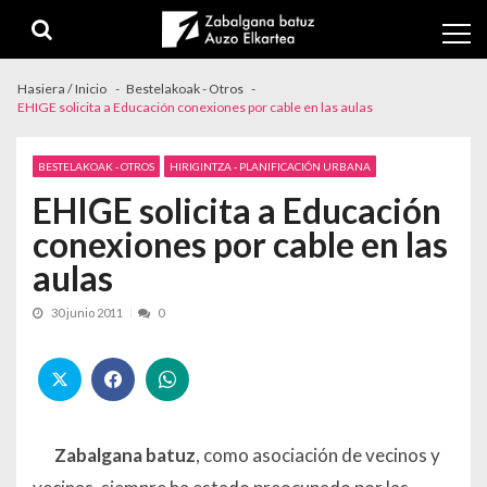
Skip to navigation
Skip to content
Hasiera / Inicio
Bestelakoak - Otros
EHIGE solicita a Educación conexiones por cable en las aulas
BESTELAKOAK - OTROS
HIRIGINTZA - PLANIFICACIÓN URBANA
EHIGE solicita a Educación
conexiones por cable en las
aulas
30 junio 2011
0
Zabalgana batuz
, como asociación de vecinos y