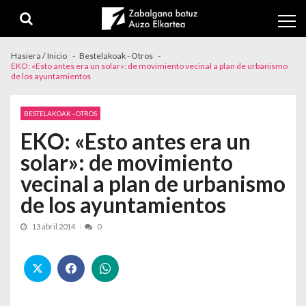
Skip to navigation
Skip to content
Hasiera / Inicio
Bestelakoak - Otros
EKO: «Esto antes era un solar»: de movimiento vecinal a plan de urbanismo
de los ayuntamientos
BESTELAKOAK - OTROS
EKO: «Esto antes era un
solar»: de movimiento
vecinal a plan de urbanismo
de los ayuntamientos
13 abril 2014
0