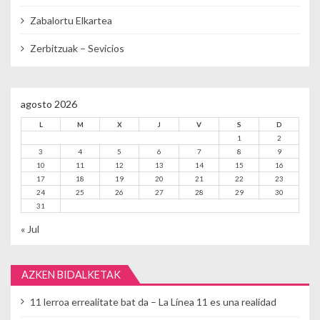
Zabalortu Elkartea
Zerbitzuak – Sevicios
agosto 2026
L
M
X
J
V
S
D
1
2
3
4
5
6
7
8
9
10
11
12
13
14
15
16
17
18
19
20
21
22
23
24
25
26
27
28
29
30
31
« Jul
AZKEN BIDALKETAK
11 lerroa errealitate bat da – La Línea 11 es una realidad